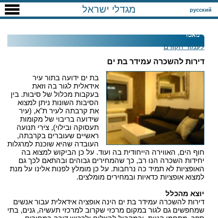
מגדלי ישראל
русский
מאמר
לעמוד הקודם
דירות להשכרה עמידר בת ים
בת ים ידועה בתור עיר
אידאלית לגור בה וזאת
בעקבות מכלול של סיבות. בין
הסיבות השונות ניתן למצוא
את קרבתה לעיר ת"א, (עיר
שידועה בריבוי של מקומות
תעסוקה ובילוי), צירי תנועה
ראשיים שעוברים בקרבתה,
העובדה שהיא שוכנת למרגלות
חוף הים, האווירה הייחודית בה ועוד. על כן הביקוש למצוא בה
יחידות השכרה הנו רב, כך שהמחירים גבוהים ובהתאם לכך גם
האופציות לא תמיד כה נרחבות. על כן מומלץ לפנות אלינו על מנת
למצוא אופציות כדאיות ובמחירים מומלצים.
יוצא מהכלל
דירות להשכרה עמידר בת ים הינה אופציה אידאלית עבור אנשים
שמחפשים גם לגור במקום מרכזי שקרוב למרכזי תעשיה, גנים, בתי