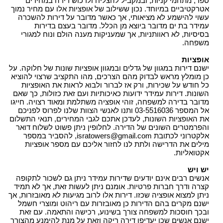
ספר, מתחמי קניות, ובמקביל להצליח ולרכוש דירה במחירים
אטרקטיביים במיוחד. נכון ששילוב של אופציות אלו עם מחיר נמוך
עשוי להישמע לא מציאותי, אך כאשר מדובר על דירות להשכרה
עמידר בת ים מדובר ביוצא מן הכלל. מדובר בעצם בדירות
בסיסיות, לא ראוותניות, אך שמעניקות מענה הולם ונוח למגורי
משפחה.
אופציות
ישנם דירות במגוון של גדלים ובמגוון אופציות שונות של חלוקה. על
כן מומלץ מראש לבדוק מהם הצרכים, מהו התקציב שרצוי להוציא
כל חודש על שכירות, ורק אז לברור ולבוא לראות את האופציות
השונות. דירות עמידר ידועות כאיכותיות ועם זאת כזולות, כך שאם
מדובר בדירה למשפחה, זוהי אופציה משתלמת ומאוד רצויה. חייגו
אל המספר 03-5516036 ותנו לאנשי הצוות שלנו לפרוס לפניכם
את האופציות השונות, לעדכן אתכם לגבי המחירים, תנאי התשלום
והפרמטרים השונים של הדירה. לחלופין ניתן פשוט לשלוח דואר
אלקטרוני לכתובת
isratowers@gmail.com
, להסביר במספר
מילים את הדרישה ולתת לנו לחזור אליכם עם מספר אופציות
אקטואליות.
יש ויש
אנשים רבים אינם יודעים שדירות עמידר ניתן גם לשכור לתקופה
קצרה ודרך חברות פרטיות. אומנם ניתן לעשות זאת, אך לא תמיד
ניתן למצוא אופציה שכזו. דירות אלו לרוב מגיעות לא מאובזרות, אך
ישנם מקרים בהם הדירות כן מאובזרות עם ריהוט ומוצרי חשמל
ובכך חוסכות למשפחה צורך בשינוע, רכישה והתאמה. עם זאת
ישנם אנשים שכן יעדיפו דירה ריקה וזאת על מנת להימנע מהצורך