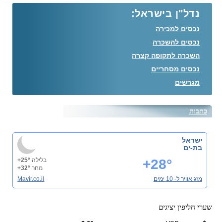
נדל"ן בישראל:
נכסים למכירה
נכסים להשכרה
השכרה לתקופה קצרה
נכסים מסחריים
מגרשים
כתבות
ישראל
בת-ים
+28°
בלילה
+25°
מחר
+32°
מזג אוויר ל- 10 ימים
Mavir.co.il
שערי חליפין יציגים