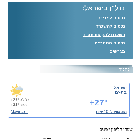
נדל"ן בישראל:
נכסים למכירה
נכסים להשכרה
השכרה לתקופה קצרה
נכסים מסחריים
מגרשים
כתבות
ישראל
בת-ים
+27°
בלילה
+23°
מחר
+34°
מזג אוויר ל- 10 ימים
Mavir.co.il
שערי חליפין יציגים