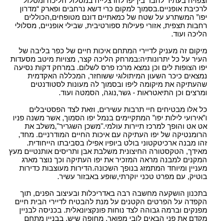
וצפויה בעתיד לחבר בין יפו להרצלייה במסלול הליכה ומסלול
לרכיבת אופניים.בסמוך למקום כרי דשא נרחבים ופארק “מדרון
יפו” המשתרע על שטח של כמאתיים דונם מטופחים,הכוללים
רחבות תצפית, אזורי פעילות ספורטיבית, שבילי אופניים, מסלולי
הליכה ועוד.
מיקום זה מעניק לדיירי המתחם איכות חיים של כפר בליבה של
העיר על כל יתרונותיה:במרחק הליכה קצר, מצויות מיטב מסעדות
יפו הצופות לים וכן נמצא מרכז פרס לשלום. במרחק דקות נסיעה
נמצאים כיכר השעון המיתולוגי ששוחזר, המכללה האקדמית
שהעתיקה את מיקומה ליפו ובסמוך לה מעונות לסטודנטים
ומרצים וכן התיאטראות - גשר,נוגה, הסמטה ועוד.
כל אלו מבטיחים חיי תרבות עשירים, וזאת לצד הפסטיבלים
ו”אירועי לילות יפו” המתקיימים בנמל יפו הסמוך, אשר משנה פניו
אט אט והופך למרכז תיירות עולמי."משכן השגריר",משלב את
הרומנטיקה של יפו העתיקה עם איכות החיים המודרניים. מחד,
זהו מבנה ארכיטקטוני בולט ביופיו אפילו בסביבתו הייחודית.
מאידך, הטקסטורה החיצונית משלבת אבן ותריסים אותנטיים מעץ
המקנים למבנה מראה המזכיר את יפו העתיקה וכך נוצר מארג
מעניין ומיוחד המתמזג בנופך השכונה.הדירות מעוצבות כדירות
בוטיק, עם מפרט טכני יוקרתי,שופע באבזור עשיר.
בתכנון הושקעה מחשבה רבה באדריכלות ובעיצוב הפנים, תוך
הקפדה על הפרטים הקטנים על מנת להבטיח לדיירי הבית חיים
מפנקים וברמה גבוהה לצד נוחות פונקציונאלית. בכניסה לבניין
מקדם את פני הבאים לובי מפואר, מחופה שיש. בבניין מתחם