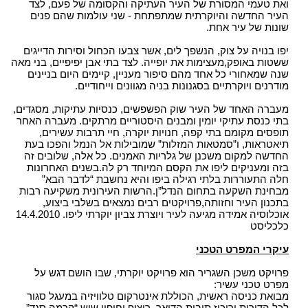
ואת טעמי המסורת של העיר העתיקה והקסומה של פעם, לצד
העיר החדשה והיוקרתית שמתפתחת - שני עולמות שהם פנים
שונות של עיר אחת.
יפו בנויה על צוק, הנשפך לים, אשר צבעו הכחול וסירות הדייגים
ששטות באופק,מעצימות את יופייה. לצד בתי אבן יפיפיים, בני מאה
שנה שמאחורי כל אחד מהם סיפור מעניין, קיימים היום בניינים
מודרנים ויוקרתיים בסגנונות בניה מגוונים וייחודיים.
מעברה האחד של העיר שוק הפשפשים, כנסיות עתיקות, מסגדים,
בתי כנסת עתיקי יומין ומבנים היסטוריים מרתקים. מעברה האחר
תופסים מקומם בתי קפה, חנויות יוקרה, חיי תרבות עשירים,
תיאטראות, ו”סמטאות המזלות” שמובילות אל הנמל והפכו בעת
החדשה למקום משכנן של גלריות האמנים. כל אלה, שלובים זה
בזה ומעניקים ליפו את הקסם המיוחד רק לה.בשנים האחרונות
חלה התעוררות בלתי רגילה ביפו והיא נחשבת “לדבר הבא”
מבחינת השקעה בתחום הנדל”ן.הרשות העירונית משקיעה רבות
בתכנון העיר וחזותה,פרויקטים רבים נמצאים בשלבי ביצוע,
אוכלוסיה אמידה מגיעה לעיר ויוצרת צביון יוקרתי ליפו. 14.4.2010
כלכליסט
עיקרי המפרט הטכני
פרויקט משכן השגריר הוא פרויקט יוקרתי, שבו הושם דגש על
מפרט טכני עשיר:
מבואת כניסה ראשית, הכוללת אינטרקום טלוויזיה במעגל סגור
לכל הדירות וריכוז תיבות הדואר. ריצוף וחיפוי שיש “קרמה סנד”