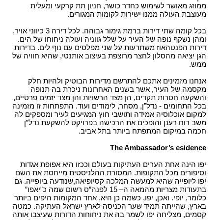
ממוזג מאושר לשימוש כחדר כושר, חניון תת קרקעי ומעלית
מעוצבת העולה ממנו ישירות לקומות המגורים.
בכל קומה שתי דירות ברמת גימור גבוהה. לכל דירה 3 כיווני אויר,
ומהן נשקף נופה של העיר על שלל גווניה ועולה ניחוחו של הים.
דירות הפנטהאוז משתרעות על שני מפלסים עם נוף לים. בדירות
הגן יציאה מהסלון לחצר מרוצפת בעיצוב אותנטי, שהיא חוויה של
ממש.
אנחנו מזמינים אתכם להתרשם מדירות הבוטיק ולהיות חלק
מקסמה של העיר, אשר בשנים האחרונות ניכרת בה תנופה
והשקעה חסרות תקדים, הן מצד הרשויות והן מצד יזמים פרטיים,
בכל התחומים - נדל”ן, מסחר, לימודים ועוד. התפתחות זו מזמינה
למקום אוכלוסיה אמידה ותושבי חוץ המגיעים לעיר ומספקים לה
משב רוח רענן והופכים את הרכישה בפרויקט להשקעת נדל”ן
חכמה במיקום המתפתח ביותר בתל אביב.
The Ambassador’s esidence
יפו הינה אחת הערים העתיקות בעולם וככזו היא אפופת אגדות
וסיפורים מכל התקופות. המסורת ההלניסטית מייחסת את השם
יפו ליופייה שהיא למעשה המלכה קסיופיאה,שנודעה ביופייה. גם
בתעודות מצריות מהמאה ה– 15 לפנה”ס רשום שמה כ”יאפו”
כלומר, יופי. ואכן, יפו, כשמה כן היא, אחד המקומות היפים ביותר
בארץ, שהייתה תמיד שער הכניסה לארץ ישראל העתיקה. כמטה
קסמים, מצליחה יפו לשמר בה את ניחוחות הדורות שעיצבו אותה