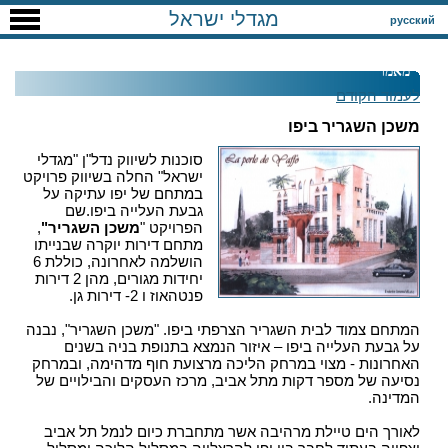
מגדלי ישראל
русский
מאמר
לעמוד הקודם
משכן השגריר ביפו
סוכנות לשיווק נדל"ן "מגדלי
ישראל" החלה בשיווק פרויקט
במתחם של יפו עתיקה על
גבעת העלייה ביפו.שם
הפרויקט "
משכן השגריר"
,
מתחם דירות יוקרה שבנייתו
הושלמה לאחרונה, כוללת 6
יחידות מגורים, מהן 2 דירות
פנטהאוז ו 2- דירות גן.
המתחם צמוד לבית השגריר הצרפתי ביפו. "משכן השגריר", נבנה
על גבעת העלייה ביפו – איזור הנמצא בתנופת בניה בשנים
האחרונות - מצוי במרחק הליכה מרצועת חוף מדהימה, ובמרחק
נסיעה של מספר דקות מתל אביב, מרכז העסקים והבילויים של
המדינה.
לאורך הים טיילת מרהיבה אשר מתחברת כיום לנמל תל אביב