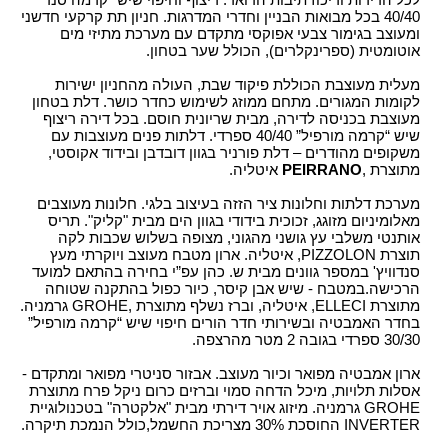
40/40 בכל מבואות הבניין וחדרי המדרגות. חניון תת קרקעי חדשני
ומעוצב בגימור צבעי אפוקסי מתקדם עם מערכת מתיזי מים
אוטומטית (ספרינקלרים), הכולל שער בטחון.
מעלית מעוצבת הכוללת פיקוד שבת, העולה מהחניון ישירות
לקומות המגורים. מתחם ממוזג לשימוש כחדר כושר. דלת בטחון
מעוצבת בכניסה לדירה, מבית שריונית חוסם. בכל דירה ריצוף
שיש “קרמה מורפיל” 40/40 ספרדי. דלתות פנים מעוצבות עם
משקופים מהודרים – דלת פורניר בגוון דובדבן ובידוד אקוסטי,
מתוצרת ,
PEIRRANO
איטליה.
מערכת דלתות וחלונות ציר הזזה בעיצוב בלגי. חלונות מעוצבים
מאלומיניום מזוגג, זכוכית בידודי בגוון הים מבית "קליק". תריס
אותנטי משלבי עץ גושני מהגוני, מצופה בשלוש שכבות לקה
תוצרת PIZZOLON, איטליה. ארון מטבח מעוצב ויוקרתי מעץ
סנדוויץ' במספר גוונים מבית ש. כהן עפ”י בחירה בהתאם למועד
הרכישה.במטבח - שיש אבן קיסר, כיור כפול בהתקנה שטוחה
מתוצרת ELLECI, איטליה, וברז נשלף מתוצרת ,GROHE גרמניה.
בחדר האמבטיה ובשירותי חדר הורים חיפוי שיש “קרמה מורפיל”
30/30 ספרדי בגובה 2 מטר מהרצפה.
ארון אמבטיה מפואר וכיור מעוצב. אבזור סניטרי מפואר ומתקדם -
אסלות תלויות, מיכל הדחה סמוי וברזים כרום ניקל פרח מתוצרת
GROHE גרמניה. מיזוג אויר דירתי מבית "אלקטרה" בטכנולוגיית
INVERTER החוסכת 30% מצריכת החשמל,כולל הנמכת תיקרה.