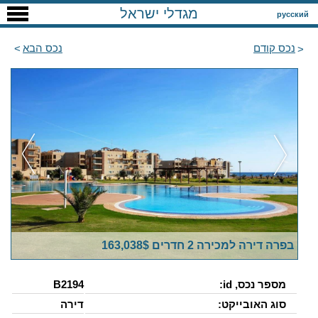
מגדלי ישראל
русский
נכס קודם
נכס הבא
בפרה דירה למכירה 2 חדרים 163,038$
מספר נכס, id:
B2194
סוג האובייקט:
דירה