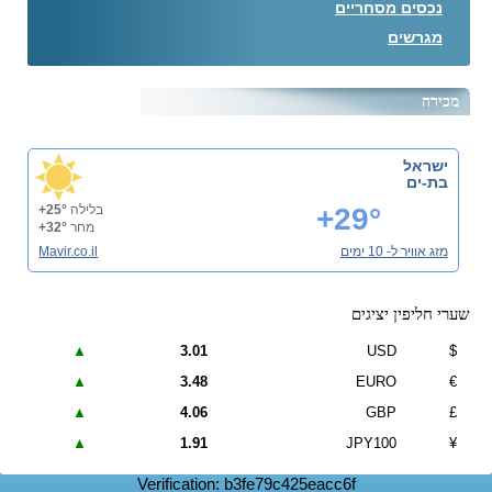
נכסים מסחריים
מגרשים
מכירה
ישראל
בת-ים
+29°
בלילה
+25°
מחר
+32°
מזג אוויר ל- 10 ימים
Mavir.co.il
שערי חליפין יציגים
▲
3.01
USD
$
▲
3.48
EURO
€
▲
4.06
GBP
£
▲
1.91
JPY100
¥
Verification: b3fe79c425eacc6f