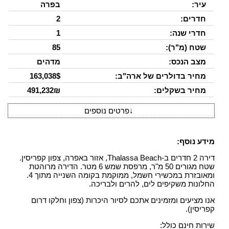
עיר:
בפרה
חדרים:
2
חדרי שנה:
1
שטח (מ"ר):
85
מצב הנכס:
מדהים
מחיר בדולרים של ארה"ב:
163,038$
מחיר בשקלים:
491,232₪
↓
פרטים נוספים
מידע נוסף:
דירה 2 חדרים ב-Thalassa Beach, אזור באפרה, צפון קפריסין.
שטח מגורים 50 מ"ר, מרפסת שמש 6 מטר. הדירה מרוהטת
ומאובזרת במכשירי חשמל, ממוקמת בקומה השנייה מתוך 4.
החלונות משקיפים לים, להרים ולבריכה.
אנו מציעים ומזמינים אתכם לסיור היכרות (צפון וחלקו דרום
קפריסין).
שירות חינם כולל: