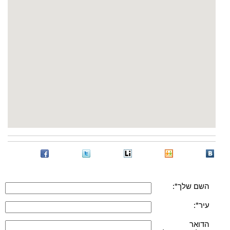
השם שלך*:
עיר*:
הדואר