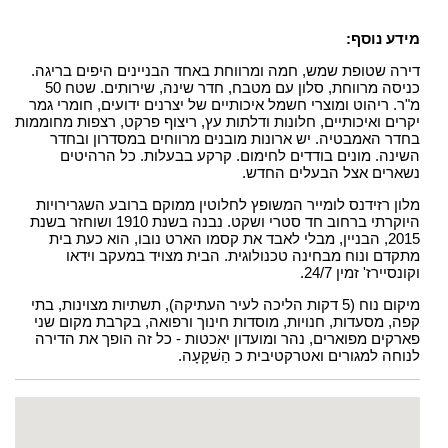
מידע נוסף:
דירה שטופת שמש, חמה ומרווחת באחד הבניינים היפים בריגה.
כניסה מרווחת, סלון עם מטבח, חדר שינה, שירותים. שטח 50
מ"ר. ריהוט ומוצרי חשמל איכותיים של יצרנים ידועים, חומרי גמר
יקרים ואיכותיים, חלונות ודלתות עץ, ריצוף פרקט, רצפות מחוממות
בחדר האמבטיה. יש ארונות מובנים מרווחים במסדרון ובחדר
השינה. מונים בודדים לחימום. קרקע בבעלות. כל הרהיטים
נשארים אצל הבעלים החדש.
מלון רזידנס לומייר המשופץ לחלוטין ממוקם ברובע השגרירויות
היוקרתי ברחוב חד סטרי ושקט. נבנה בשנת 1910 ושוחזר בשנת
2015, הבניין, מבלי לאבד את קסמו הארט נובו, הוא כעת בית
מתקדם ונוח מבחינה טכנולוגית. הבית מצויד במעקב וידאו
וקונסיירז' זמין 24/7.
מיקום נוח (5 דקות הליכה לעיר העתיקה), תשתיות מצוינות, בתי
קפה, מסעדות, חנויות, מוסדות חינוך ורפואה, בקרבת מקום שני
פארקים מפוארים, נהר ומועדון יאכטות - כל זה הופך את הדירה
לנוחה למגורים ואטרקטיבית כ הַשׁקָעָה.