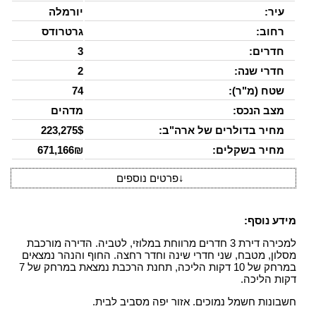
עיר:
יורמלה
רחוב:
גרטרודס
חדרים:
3
חדרי שנה:
2
שטח (מ"ר):
74
מצב הנכס:
מדהים
מחיר בדולרים של ארה"ב:
223,275$
מחיר בשקלים:
671,166₪
↓
פרטים נוספים
מידע נוסף:
למכירה דירת 3 חדרים מרווחת במלוזי, לטביה. הדירה מורכבת
מסלון, מטבח, שני חדרי שינה וחדר רחצה. החוף והנהר נמצאים
במרחק של 10 דקות הליכה, תחנת הרכבת נמצאת במרחק של 7
דקות הליכה.
חשבונות חשמל נמוכים. אזור יפה מסביב לבית.