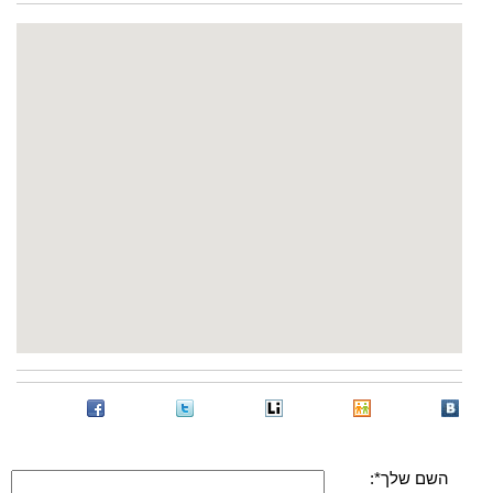
השם שלך*: