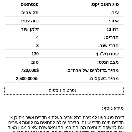
סוג האובייקט:
פנטהאוס
עיר:
תל אביב
אזור:
נווה עופר
רחוב:
זלמן שזר
חדרים:
4
חדרי שנה:
3
שטח (מ"ר):
130
מצב הנכס:
טוב
מחיר בדולרים של ארה"ב:
720,000$
מחיר בשקלים:
2,500,000₪
↓
פרטים נוספים
מידע נוסף:
דירת פנטהאוז למכירה בתל אביב בעלת 4 חדרים אשר מתוכן 3
חדרים הינם חדרי שינה. הדירה יכולה להתאים גם לזוגות צעירים
וגם למשפחות והינה מרווחת במיוחד ומאפשרת עיצוב מגוון מאוד