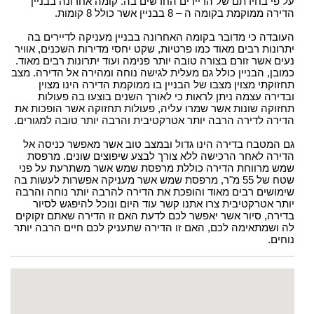
על פי בחירתם של הדיירים החדשים בה. קומה אחרונה בבניין
הדירה ממוקמת בקומה ה – 8 בבניין אשר כולל 8 קומות.
העובדה כי מדובר בקומה האחרונה בבניין מעניקה לדיירים בה
יתרונות רבים מאוד כמו פרטיות, שקט יחסי מדירות השכנים, אוויר
נעים אשר זורם בצורה טובה יותר פנימה ועוד יתרונות רבים מאוד.
כמובן, הבניין כולל גם מעלית לגישה נוחה ומהירה אל הדירה. מצב
תחזוקתי מצוין מצבו של הבניין בו ממוקמת הדירה הינו מצוין
ובדירה עצמה ניתן לראות כי לאורך השנים בוצעו בה פעולות
תחזוקה שונות אשר שמרו עליה, פעולות תחזוקה אשר הופכות את
הדירה לדירה הרבה יותר אטרקטיבית והרבה יותר טובה למגורים.
גם המטבח בדירה הינו גדול ובמצב טוב אשר מאפשר כניסה אל
הדירה לאחר הרכישה ללא צורך לבצע שיפוצים שונים. מרפסת
שמש מרווחת הדירה כוללת מרפסת שמש אשר משתרעת על פני
שטח של 55 מ"ר, מרפסת שמש אשר מעניקה אפשרות לעשות בה
שימושים רבים מאוד והופכת את הדירה להרבה יותר נוחה והרבה
יותר אטרקטיבית צרו אתנו קשר עוד היום ונוכל להיפגש לסיור
בדירה, סיור אשר יאפשר לכם לדעת האם זו הדירה שאתם זקוקים
לה ושמתאימה לכם, האם זו הדירה שתעניק לכם חיים הרבה יותר
נוחים.