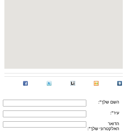
השם שלך*:
עיר*:
הדואר
האלקטרוני שלך*: