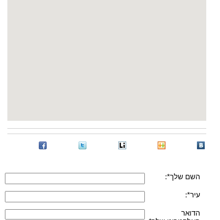
השם שלך*:
עיר*:
הדואר