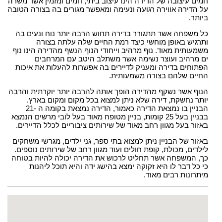
חמים עיצובה של הדירה הינו עיצוב ביתי, חמים ומזמין אשר משרה
על הדירה אווירה רגועה ונעימה ומאפשר מגורים בה בצורה הטובה
ביותר.
כל משפחה אשר תתגורר בדירה תחוש הרבה יותר נוח ונעים בה
ותרגיש באופן מוחשי כיצד רמת החיים שלה עלתה בצורה
משמעותית מאוד. נוף מרהיב וייחודי הנוף הנשף מהדירה הינו נוף
ים מרהיב ועוצר נשימה אשר משתלב היטב עם המרחבים
הפתוחים בדירה ומעניק לדיירים בה אפשרות להעלות את איכות
החיים שלהם בצורה משמעותית.
הנוף אשר נשקף מהדירה הופך אותה להרבה יותר יוקרתית והרבה
יותר נחשקת, דירה שלא ניתן למצוא בכל מקום ומקום בארץ.
הבניין בו נמצאת הדירה כאמור, הדירה נמצאת בקומה ה -21
בבניין בעל 25 קומות, בניין מטופח מאוד בעל לובי מרשים הנמצא
באזור בעל מגוון רחב מאוד של שירותים ציבוריים לכלל הדיירים.
באזור של הבניין ניתן למצוא בתי ספר, גני ילדים, מגרשי משחקים
לילדים, מכולת, קופת חולים ועוד מגוון רחב של שירותים נוספים.
כך, המשפחה אשר תחליט לרכוש את הדירה יכולה להיות בטוחה
כי כל דבר לו היא זקוקה ימצא בהישג ידה והיא תוכל ליהנות
מיתרונות רבים מאוד.