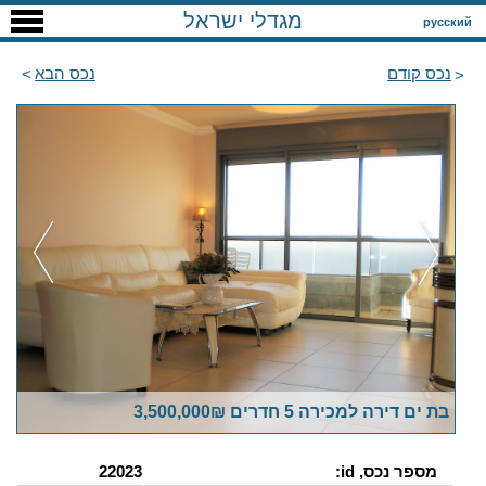
מגדלי ישראל
русский
נכס קודם
נכס הבא
בת ים דירה למכירה 5 חדרים 3,500,000₪
מספר נכס, id:
22023