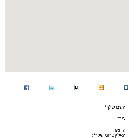
השם שלך*:
עיר*:
הדואר
האלקטרוני שלך*: