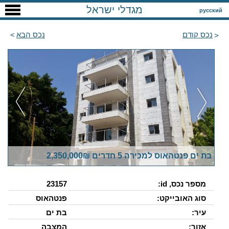
מגדלי ישראל
русский
נכס קודם
נכס הבא
בת ים פנטהאוס למכירה 5 חדרים 2,350,000₪
מספר נכס, id:
23157
סוג האובייקט:
פנטהאוס
עיר:
בת ים
אזור:
המצבה