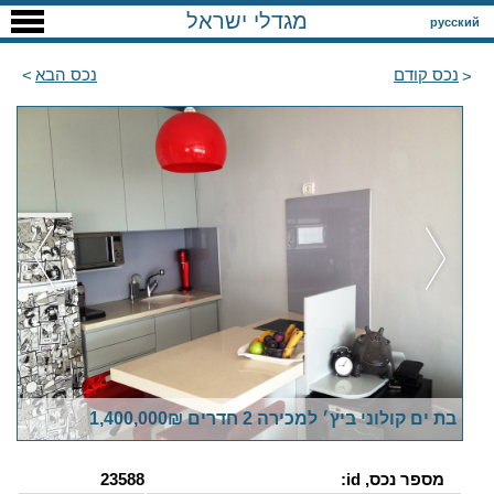
מגדלי ישראל
русский
נכס קודם
נכס הבא
בת ים קולוני ביץ׳ למכירה 2 חדרים 1,400,000₪
מספר נכס, id:
23588