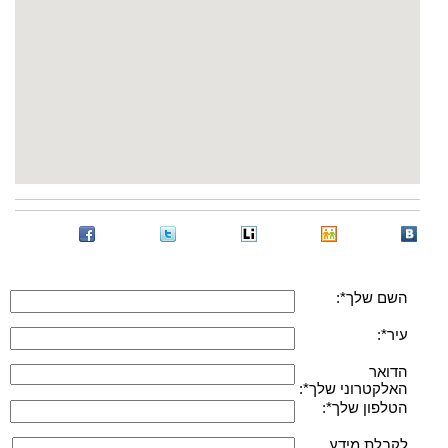
השם שלך*:
עיר*:
הדואר
האלקטרוני שלך*:
הטלפון שלך*:
לקבלת מידע