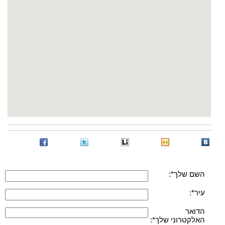
השם שלך*:
עיר*:
הדואר
האלקטרוני שלך*: