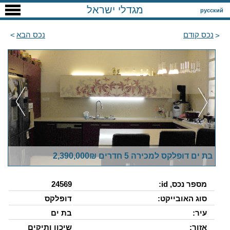
מגדלי ישראל
русский
נכס קודם
נכס הבא
בת ים דופלקס למכירה 5 חדרים 2,390,000₪
מספר נכס, id:
24569
סוג האובייקט:
דופלקס
עיר:
בת ים
אזור:
שיכון ותיקים