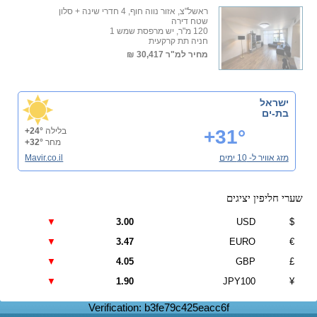
ראשל"צ, אזור נווה חוף, 4 חדרי שינה + סלון
שטח דירה
120 מ"ר, יש מרפסת שמש 1
חניה תת קרקעית
מחיר למ"ר
30,417 ₪
ישראל
בת-ים
+31°
בלילה
+24°
מחר
+32°
מזג אוויר ל- 10 ימים
Mavir.co.il
שערי חליפין יציגים
▼
3.00
USD
$
▼
3.47
EURO
€
▼
4.05
GBP
£
▼
1.90
JPY100
¥
Verification: b3fe79c425eacc6f