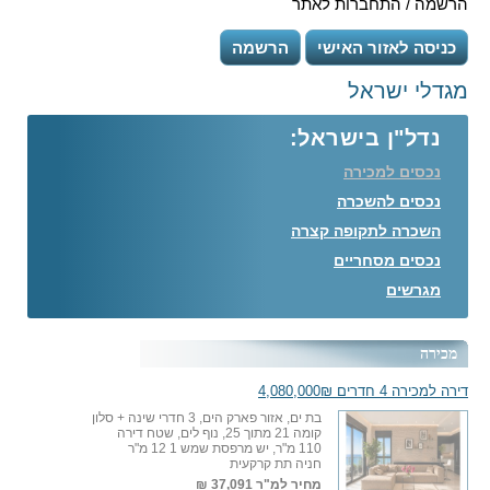
הרשמה / התחברות לאתר
כניסה לאזור האישי
הרשמה
מגדלי ישראל
נדל"ן בישראל:
נכסים למכירה
נכסים להשכרה
השכרה לתקופה קצרה
נכסים מסחריים
מגרשים
מכירה
דירה למכירה 4 חדרים 4,080,000₪
בת ים, אזור פארק הים, 3 חדרי שינה + סלון
קומה 21 מתוך 25, נוף לים, שטח דירה
110 מ"ר, יש מרפסת שמש 1 12 מ"ר
חניה תת קרקעית
מחיר למ"ר
37,091 ₪