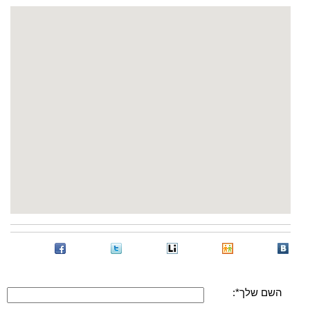
השם שלך*: