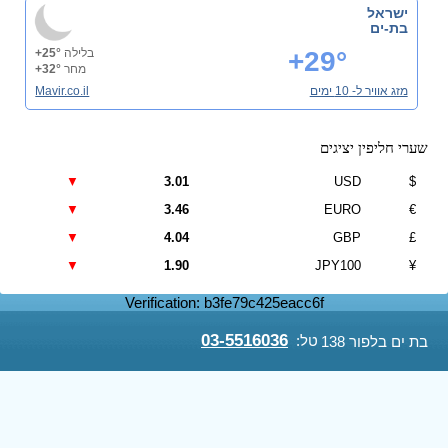
ישראל
בת-ים
+29°
בלילה
+25°
מחר
+32°
מזג אוויר ל- 10 ימים
Mavir.co.il
שערי חליפין יציגים
▼
3.01
USD
$
▼
3.46
EURO
€
▼
4.04
GBP
£
▼
1.90
JPY100
¥
Verification: b3fe79c425eacc6f
03-5516036
טל:
בת ים בלפור 138