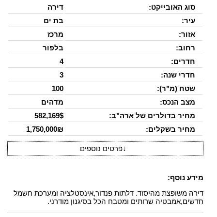
סוג האובייקט:
דירה
עיר:
בת ים
אזור:
מרכז
רחוב:
בלפור
חדרים:
4
חדרי שנה:
3
שטח (מ"ר):
100
מצב הנכס:
מדהים
מחיר בדולרים של ארה"ב:
582,169$
מחיר בשקלים:
1,750,000₪
↓
פרטים נוספים
מידע נוסף:
דירה משופצת מהיסוד. דלתות פנדור,אינסטלציה ומערכת חשמל
חדשים,אמבטיה שרותים ומטבח הכל בסיגנון מודרני.