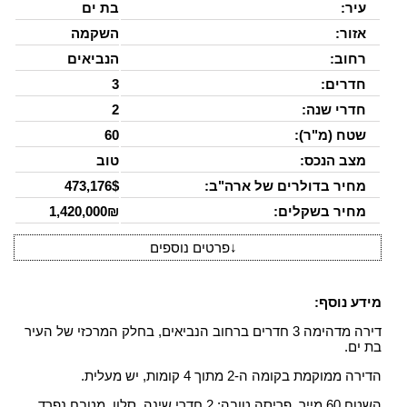
עיר:
בת ים
אזור:
השקמה
רחוב:
הנביאים
חדרים:
3
חדרי שנה:
2
שטח (מ"ר):
60
מצב הנכס:
טוב
מחיר בדולרים של ארה"ב:
473,176$
מחיר בשקלים:
1,420,000₪
↓
פרטים נוספים
מידע נוסף:
דירה מדהימה 3 חדרים ברחוב הנביאים, בחלק המרכזי של העיר
בת ים.
הדירה ממוקמת בקומה ה-2 מתוך 4 קומות, יש מעלית.
השטח 60 מייר. פריסה טובה: 2 חדרי שינה, סלון, מטבח נפרד