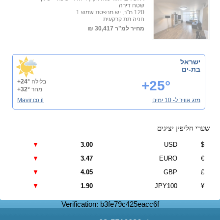
שטח דירה
120 מ"ר, יש מרפסת שמש 1
חניה תת קרקעית
מחיר למ"ר
30,417 ₪
ישראל
בת-ים
+25°
בלילה
+24°
מחר
+32°
מזג אוויר ל- 10 ימים
Mavir.co.il
שערי חליפין יציגים
▼
3.00
USD
$
▼
3.47
EURO
€
▼
4.05
GBP
£
▼
1.90
JPY100
¥
Verification: b3fe79c425eacc6f