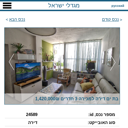
מגדלי ישראל
русский
נכס קודם
נכס הבא
בת ים דירה למכירה 3 חדרים 1,420,000₪
מספר נכס, id:
24589
סוג האובייקט:
דירה