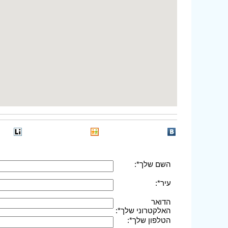
השם שלך*:
עיר*:
הדואר
האלקטרוני שלך*:
הטלפון שלך*: