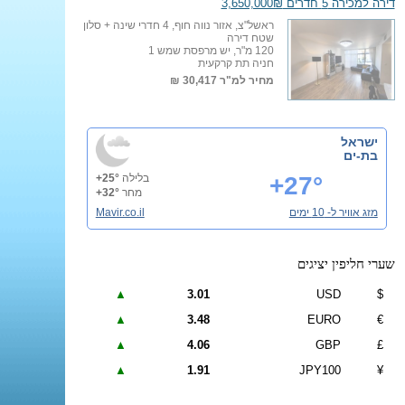
דירה למכירה 5 חדרים 3,650,000₪
ראשל"צ, אזור נווה חוף, 4 חדרי שינה + סלון
שטח דירה
120 מ"ר, יש מרפסת שמש 1
חניה תת קרקעית
מחיר למ"ר
30,417 ₪
ישראל
בת-ים
+27°
בלילה
+25°
מחר
+32°
מזג אוויר ל- 10 ימים
Mavir.co.il
שערי חליפין יציגים
▲
3.01
USD
$
▲
3.48
EURO
€
▲
4.06
GBP
£
▲
1.91
JPY100
¥