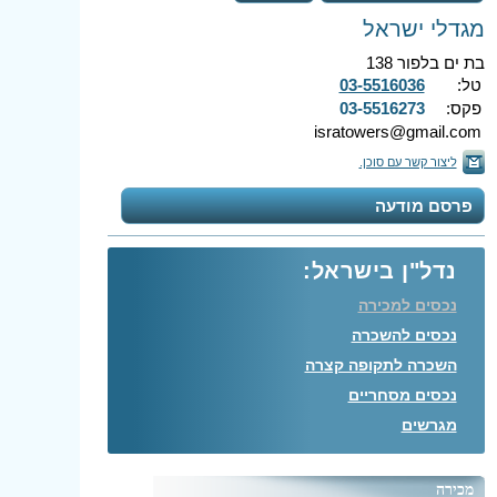
מגדלי ישראל
בת ים בלפור 138
טל:
03-5516036
פקס:
03-5516273
isratowers@gmail.com
ליצור קשר עם סוכן.
פרסם מודעה
נדל"ן בישראל:
נכסים למכירה
נכסים להשכרה
השכרה לתקופה קצרה
נכסים מסחריים
מגרשים
מכירה