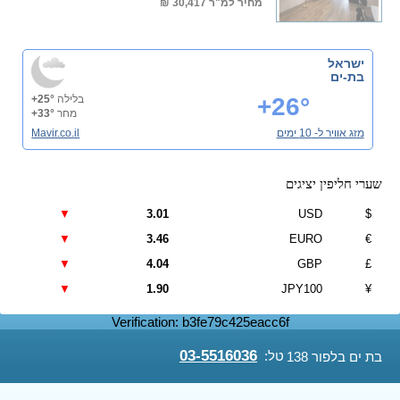
מחיר למ"ר
30,417 ₪
ישראל
בת-ים
+26°
בלילה
+25°
מחר
+33°
מזג אוויר ל- 10 ימים
Mavir.co.il
שערי חליפין יציגים
▼
3.01
USD
$
▼
3.46
EURO
€
▼
4.04
GBP
£
▼
1.90
JPY100
¥
Verification: b3fe79c425eacc6f
03-5516036
טל:
בת ים בלפור 138