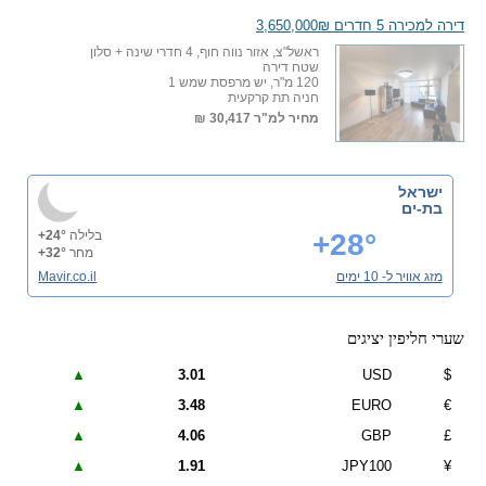
דירה למכירה 5 חדרים 3,650,000₪
ראשל"צ, אזור נווה חוף, 4 חדרי שינה + סלון
שטח דירה
120 מ"ר, יש מרפסת שמש 1
חניה תת קרקעית
מחיר למ"ר
30,417 ₪
ישראל
בת-ים
+28°
בלילה
+24°
מחר
+32°
מזג אוויר ל- 10 ימים
Mavir.co.il
שערי חליפין יציגים
▲
3.01
USD
$
▲
3.48
EURO
€
▲
4.06
GBP
£
▲
1.91
JPY100
¥