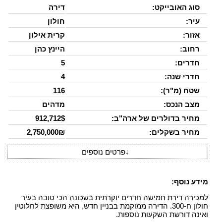
סוג האובייקט:
דירה
עיר:
חולון
אזור:
קרית אילון
רחוב:
היינץ כהן
חדרים:
5
חדרי שנה:
4
שטח (מ"ר):
116
מצב הנכס:
מדהים
מחיר בדולרים של ארה"ב:
912,712$
מחיר בשקלים:
2,750,000₪
↓
פרטים נוספים
מידע נוסף:
למכירה דירת חמישה חדרים יוקרתית בשכונה הכי טובה בעיר
חולון ח-300. הדירה ממוקמת בבניין חדש, היא משופצת לחלוטין
ואינה דורשת השקעות נוספות.