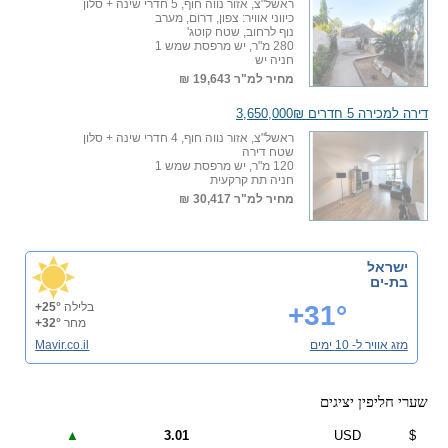
ראשל"צ, אזור נווה חוף, 5 חדרי שינה + סלון
כיווני אוויר: צפון, דרום, מערב
נוף לרחוב, שטח קוטג'
280 מ"ר, יש מרפסת שמש 1
חניה יש
מחיר למ"ר
19,643 ₪
דירה למכירה 5 חדרים 3,650,000₪
ראשל"צ, אזור נווה חוף, 4 חדרי שינה + סלון
שטח דירה
120 מ"ר, יש מרפסת שמש 1
חניה תת קרקעית
מחיר למ"ר
30,417 ₪
ישראל
בת-ים
+31°
בלילה
+25°
מחר
+32°
מזג אוויר ל- 10 ימים
Mavir.co.il
שערי חליפין יציגים
▲
3.01
USD
$