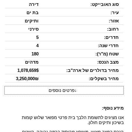
סוג האובייקט:
דירה
עיר:
בת ים
אזור:
ותיקים
רחוב:
סירני
חדרים:
5
חדרי שנה:
4
שטח (מ"ר):
180
מצב הנכס:
מדהים
מחיר בדולרים של ארה"ב:
1,078,659$
מחיר בשקלים:
3,250,000₪
↓
פרטים נוספים
מידע נוסף:
אנו מציגים לתשומת הלבך בית פרטי מפואר שלוש קומות
בשיכון ותיקים חולון.
הנכס במצב מצויין, משופץ מהיסוד ברמה גבוהה. השטח