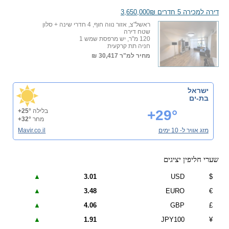
דירה למכירה 5 חדרים 3,650,000₪
ראשל"צ, אזור נווה חוף, 4 חדרי שינה + סלון
שטח דירה
120 מ"ר, יש מרפסת שמש 1
חניה תת קרקעית
מחיר למ"ר
30,417 ₪
ישראל
בת-ים
+29°
בלילה
+25°
מחר
+32°
מזג אוויר ל- 10 ימים
Mavir.co.il
שערי חליפין יציגים
▲
3.01
USD
$
▲
3.48
EURO
€
▲
4.06
GBP
£
▲
1.91
JPY100
¥