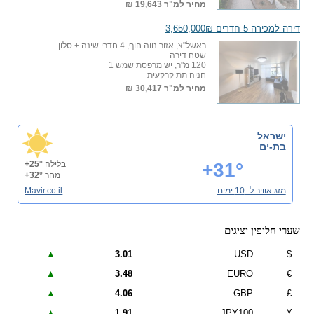
מחיר למ"ר
19,643 ₪
דירה למכירה 5 חדרים 3,650,000₪
ראשל"צ, אזור נווה חוף, 4 חדרי שינה + סלון
שטח דירה
120 מ"ר, יש מרפסת שמש 1
חניה תת קרקעית
מחיר למ"ר
30,417 ₪
ישראל
בת-ים
+31°
בלילה
+25°
מחר
+32°
מזג אוויר ל- 10 ימים
Mavir.co.il
שערי חליפין יציגים
▲
3.01
USD
$
▲
3.48
EURO
€
▲
4.06
GBP
£
▲
1.91
JPY100
¥