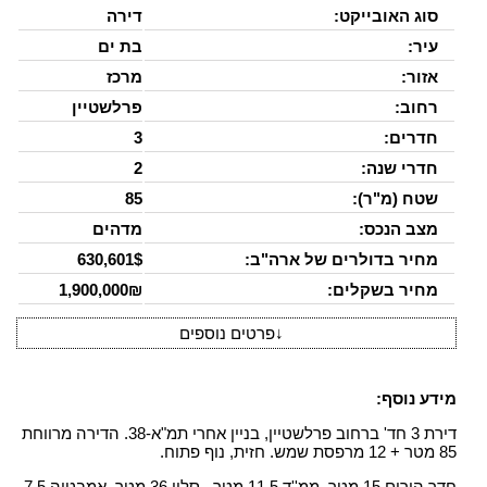
סוג האובייקט:
דירה
עיר:
בת ים
אזור:
מרכז
רחוב:
פרלשטיין
חדרים:
3
חדרי שנה:
2
שטח (מ"ר):
85
מצב הנכס:
מדהים
מחיר בדולרים של ארה"ב:
630,601$
מחיר בשקלים:
1,900,000₪
↓
פרטים נוספים
מידע נוסף:
דירת 3 חד' ברחוב פרלשטיין, בניין אחרי תמ"א-38. הדירה מרווחת
85 מטר + 12 מרפסת שמש. חזית, נוף פתוח.
חדר הורים 15 מטר, ממ''ד 11,5 מטר , סלון 36 מטר, אמבטיה 7,5