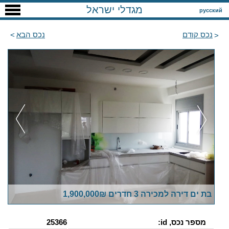
מגדלי ישראל
русский
נכס קודם
נכס הבא
בת ים דירה למכירה 3 חדרים 1,900,000₪
מספר נכס, id:
25366