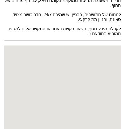
הדירה משופצת מהיסוד ממוקמת בקומה ה-39, עם נוף מדהים של
החוף.
לנוחות של התושבים, בבניין יש שמירה 24/7, חדר כושר מצויד,
סאונה, וחניון תת קרקעי.
לקבלת מידע נוסף, השאר בקשה באתר או התקשר אלינו למספר
המופיע בהודעה זו.