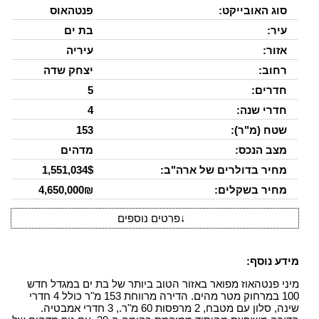
סוג האובייקט:
פנטהאוס
עיר:
בת ים
אזור:
עיריה
רחוב:
יצחק שדה
חדרים:
5
חדרי שנה:
4
שטח (מ"ר):
153
מצב הנכס:
מדהים
מחיר בדולרים של ארה"ב:
1,551,034$
מחיר בשקלים:
4,650,000₪
↓
פרטים נוספים
מידע נוסף:
מיני פנטהאוז מפואר באזור הטוב ביותר של בת ים במגדל חדש
100 במרחוק מטר מהים. הדירה מרווחת 153 מ"ר כולל 4 חדרי
שינה, סלון עם מטבח, 2 מרפסות 60 מ"ר., 3 חדרי אמבטיה.