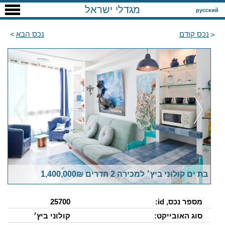
מגדלי ישראל
русский
נכס קודם
נכס הבא
בת ים קולוני ביץ׳ למכירה 2 חדרים 1,400,000₪
מספר נכס, id:
25700
סוג האובייקט:
קולוני ביץ׳