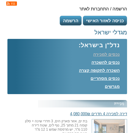
הרשמה / התחברות לאתר
כניסה לאזור האישי
הרשמה
מגדלי ישראל
נדל"ן בישראל:
נכסים למכירה
נכסים להשכרה
השכרה לתקופה קצרה
נכסים מסחריים
מגרשים
מכירה
דירה למכירה 4 חדרים 4,080,000₪
בת ים, אזור פארק הים, 3 חדרי שינה + סלון
קומה 21 מתוך 25, נוף לים, שטח דירה
110 מ"ר, יש מרפסת שמש 1 12 מ"ר