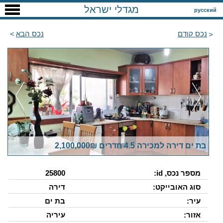
מגדלי ישראל
русский
נכס קודם
נכס הבא
בת ים דירה למכירה 4.5 חדרים 2,100,000₪
מספר נכס, id:
25800
סוג האובייקט:
דירה
עיר:
בת ים
אזור:
עיריה