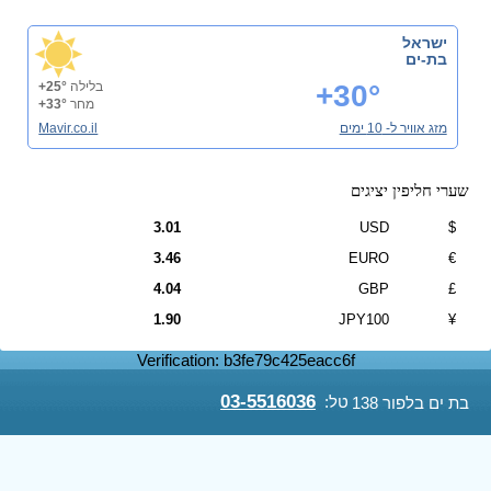
ישראל
בת-ים
+30°
בלילה
+25°
מחר
+33°
מזג אוויר ל- 10 ימים
Mavir.co.il
שערי חליפין יציגים
3.01
USD
$
3.46
EURO
€
4.04
GBP
£
1.90
JPY100
¥
Verification: b3fe79c425eacc6f
03-5516036
טל:
בת ים בלפור 138