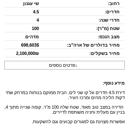
רחוב:
שי עגנון
חדרים:
4.5
חדרי שנה:
4
שטח (מ"ר):
100
מצב הנכס:
מדהים
מחיר בדולרים של ארה"ב:
698,603$
מחיר בשקלים:
2,100,000₪
↓
פרטים נוספים
מידע נוסף:
דירת 4.5 חדרים על קו שני לים. הבית ממוקם בנוחות במרחק שתי
דקות הליכה מהים ומרכז העיר.
הדירה במצב טוב מאוד, שטח שלה 100 מ"ר, קומה שנייה מתוך 4,
בניין עם מעלית וחניה משותפת לדיירים.
אפשרות מצוינת גם למגורים קבועים וגם להשקעות.