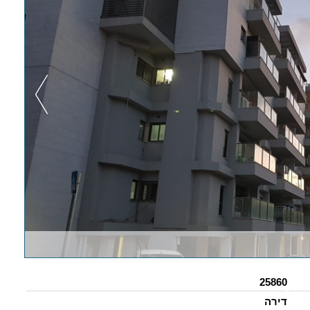
25860
דירה