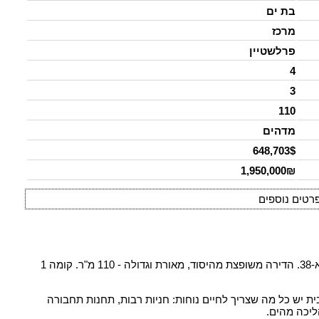
בת ים
מרכז
פרלשטיין
4
3
110
מדהים
648,703$
1,950,000₪
רטים נוספים
דירת 4 חדרים מרווחת עם מרפסת שמש בניין לאחר תמ"א-38. הדירה משופצת מהיסוד, מאורת וגדולה - 110 מ"ר. קומה 1
 יש כל מה שצריך לחיים נוחות: חניות רבות, תחנות תחבורה