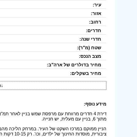
עיר:
אזור:
רחוב:
חדרים:
חדרי שנה:
שטח (מ"ר):
מצב הנכס:
מחיר בדולרים של ארה"ב:
מחיר בשקלים:
↓
פ
מידע נוסף:
מתוך 6, בניין עם מעלית, יש חנייה.
הניין ממוקם במרכז השקט של העיר. במרחק הליכה מהבית
ציבורית, מוסדות החינוך של ילדים, וכו'. רק 10-15 דקות הליכה מהים.