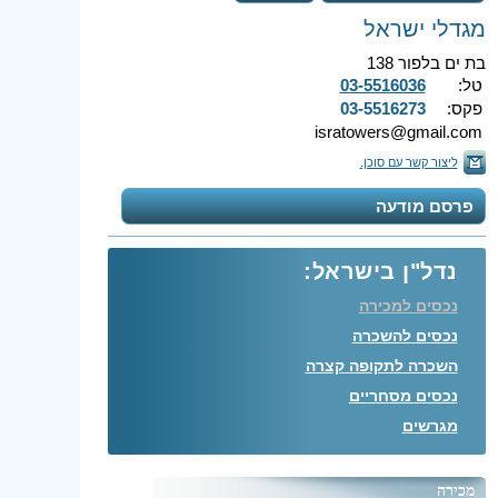
מגדלי ישראל
בת ים בלפור 138
טל:
03-5516036
פקס:
03-5516273
isratowers@gmail.com
ליצור קשר עם סוכן.
פרסם מודעה
נדל"ן בישראל:
נכסים למכירה
נכסים להשכרה
השכרה לתקופה קצרה
נכסים מסחריים
מגרשים
מכירה