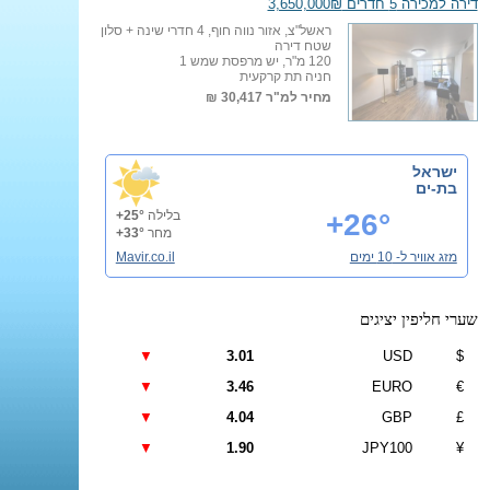
דירה למכירה 5 חדרים 3,650,000₪
ראשל"צ, אזור נווה חוף, 4 חדרי שינה + סלון
שטח דירה
120 מ"ר, יש מרפסת שמש 1
חניה תת קרקעית
מחיר למ"ר
30,417 ₪
ישראל
בת-ים
+26°
בלילה
+25°
מחר
+33°
מזג אוויר ל- 10 ימים
Mavir.co.il
שערי חליפין יציגים
▼
3.01
USD
$
▼
3.46
EURO
€
▼
4.04
GBP
£
▼
1.90
JPY100
¥