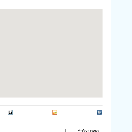
השם שלך*: