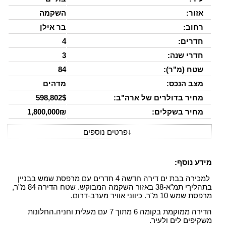
אזור:
השקמה
רחוב:
בר אילן
חדרים:
4
חדרי שנה:
3
שטח (מ"ר):
84
מצב הנכס:
מדהים
מחיר בדולרים של ארה"ב:
598,802$
מחיר בשקלים:
1,800,000₪
↓
פרטים נוספים
מידע נוסף:
למכירה בבת ים דירה חדשה 4 חדרים עם מרפסת שמש בבניין
בתהליךי תמ"א-38 באזור השקמה המבוקש. שטח הדירה 84 מ"ר,
מרפסת שמש 10 מ"ר. כיווני אוויר מערב-דרום.
הדירה ממוקמת בקומה 6 מתוך 7 עם מעלית וחניה.החלונות
משקיפים לים ולעיר.