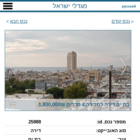
מגדלי ישראל
русский
נכס קודם
נכס הבא
בת ים דירה למכירה 4 חדרים 1,800,000₪
מספר נכס, id:
25988
סוג האובייקט:
דירה
עיר:
בת ים