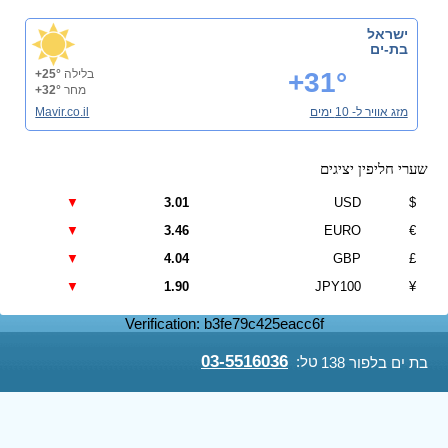
ישראל
בת-ים
+31°
בלילה
+25°
מחר
+32°
מזג אוויר ל- 10 ימים
Mavir.co.il
שערי חליפין יציגים
▼
3.01
USD
$
▼
3.46
EURO
€
▼
4.04
GBP
£
▼
1.90
JPY100
¥
Verification: b3fe79c425eacc6f
03-5516036
טל:
בת ים בלפור 138