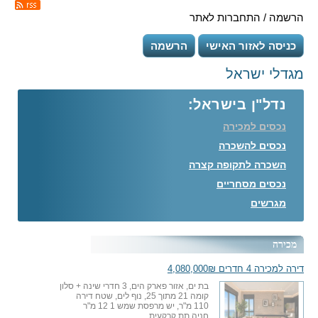
הרשמה / התחברות לאתר
כניסה לאזור האישי
הרשמה
מגדלי ישראל
נדל"ן בישראל:
נכסים למכירה
נכסים להשכרה
השכרה לתקופה קצרה
נכסים מסחריים
מגרשים
מכירה
דירה למכירה 4 חדרים 4,080,000₪
בת ים, אזור פארק הים, 3 חדרי שינה + סלון
קומה 21 מתוך 25, נוף לים, שטח דירה
110 מ"ר, יש מרפסת שמש 1 12 מ"ר
חניה תת קרקעית