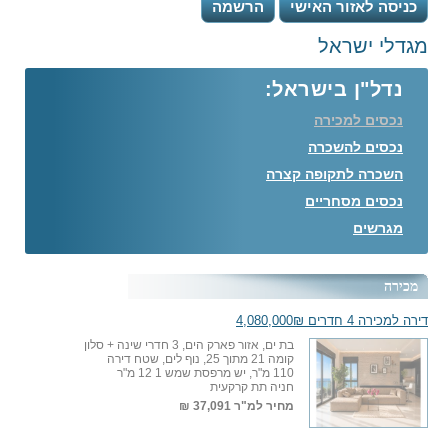
כניסה לאזור האישי
הרשמה
מגדלי ישראל
נדל"ן בישראל:
נכסים למכירה
נכסים להשכרה
השכרה לתקופה קצרה
נכסים מסחריים
מגרשים
מכירה
דירה למכירה 4 חדרים 4,080,000₪
בת ים, אזור פארק הים, 3 חדרי שינה + סלון
קומה 21 מתוך 25, נוף לים, שטח דירה
110 מ"ר, יש מרפסת שמש 1 12 מ"ר
חניה תת קרקעית
מחיר למ"ר
37,091 ₪