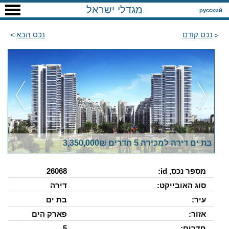
מגדלי ישראל
русский
נכס קודם
נכס הבא
בת ים דירה למכירה 5 חדרים 3,350,000₪
מספר נכס, id:
26068
סוג האובייקט:
דירה
עיר:
בת ים
אזור:
פארק הים
חדרים:
5