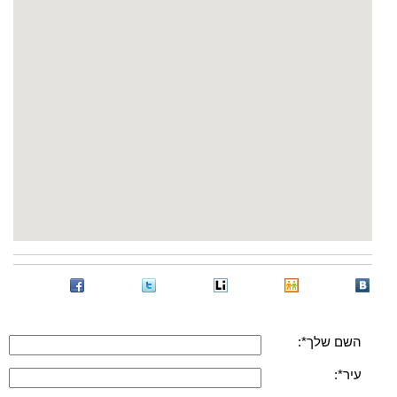
השם שלך*:
עיר*: