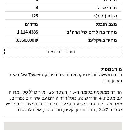
חדרי שנה:
4
שטח (מ"ר):
125
מצב הנכס:
מדהים
מחיר בדולרים של ארה"ב:
1,114,438$
מחיר בשקלים:
3,350,000₪
↓
פרטים נוספים
מידע נוסף:
דירת חמישה חדרים יוקרתית חדשה בפרויקט Sea-Tower באזור 
פארק הים. 
הדירה ממוקמת בקומה ה-15, השטח 125 מ"ר
 כולל סלון מרווח 
עם מטבח, 4 חדרי שינה, כולל חדר הורים עם שירותים נפרדים, 
אמבטיה, מרפסת שמש עם נוף לים. כיוונים דרום מערב. בבניין יש 
שמירה 24/7 , חניה תת קרקעית, חדר כושר, אולם לחגיגות.