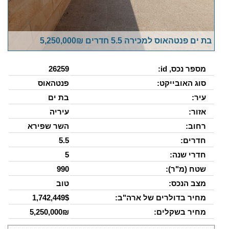
בת ים פנטהאוס למכירה 5.5 חדרים 5,250,000₪
מספר נכס, id:
26259
סוג האובייקט:
פנטהאוס
עיר:
בת ים
אזור:
עיריה
רחוב:
השר שפירא
חדרים:
5.5
חדרי שנה:
5
שטח (מ"ר):
990
מצב הנכס:
טוב
מחיר בדולרים של ארה"ב:
1,742,449$
מחיר בשקלים:
5,250,000₪