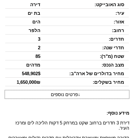
סוג האובייקט:
דירה
עיר:
בת ים
אזור:
הים
רחוב:
הלפר
חדרים:
3
חדרי שנה:
2
שטח (מ"ר):
85
מצב הנכס:
מדהים
מחיר בדולרים של ארה"ב:
548,902$
מחיר בשקלים:
1,650,000₪
↓
פרטים נוספים
מידע נוסף:
דירת 3 חדרים ברחוב שקט במרחק 5 דקות הליכה לים ומרכז
העיר.
הדירה משופצת ומעוצבת אדריכלית עם חדרים גדולים ומאווררים.