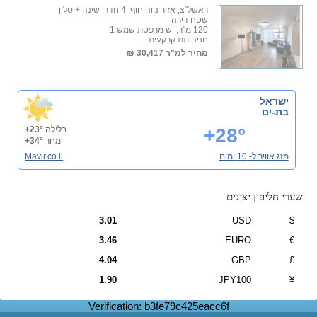
ראשל"צ, אזור נווה חוף, 4 חדרי שינה + סלון
שטח דירה
120 מ"ר, יש מרפסת שמש 1
חניה תת קרקעית
מחיר למ"ר
30,417 ₪
ישראל
בת-ים
+28°
בלילה
+23°
מחר
+34°
מזג אוויר ל- 10 ימים
Mavir.co.il
שערי חליפין יציגים
3.01
USD
$
3.46
EURO
€
4.04
GBP
£
1.90
JPY100
¥
Verification: b3fe79c425eacc6f