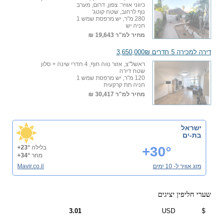
כיווני אוויר: צפון, דרום, מערב
נוף לרחוב, שטח קוטג'
280 מ"ר, יש מרפסת שמש 1
חניה יש
מחיר למ"ר
19,643 ₪
דירה למכירה 5 חדרים 3,650,000₪
ראשל"צ, אזור נווה חוף, 4 חדרי שינה + סלון
שטח דירה
120 מ"ר, יש מרפסת שמש 1
חניה תת קרקעית
מחיר למ"ר
30,417 ₪
ישראל
בת-ים
+30°
בלילה
+23°
מחר
+34°
מזג אוויר ל- 10 ימים
Mavir.co.il
שערי חליפין יציגים
3.01
USD
$