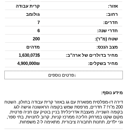
אזור:
קרית עבודה
רחוב:
גולומב
חדרים:
7
חדרי שנה:
6
שטח (מ"ר):
200
מצב הנכס:
מדהים
מחיר בדולרים של ארה"ב:
1,630,073$
מחיר בשקלים:
4,900,000₪
↓
פרטים נוספים
מידע נוסף:
דירה דו-מפלסית מפוארת עם גג באזור קרית עבודה בחולון. השטח
200 מ"ר! 7 חדרים, מרפסת שמש בקומה הראשונה וגישה לגג
בקומה השנייה. מעצבת אדריכלית! בניין בוטיק עם חניה פרטית.
מקום שקט במרחק הליכה ממרכז קניות, קרוב לחנויות, בתי ספר,
גני ילדים, תחנות תחבורה ציבורית. מתאימה ל-2 משפחות.