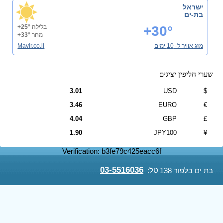
ישראל
בת-ים
+30°
בלילה
+25°
מחר
+33°
מזג אוויר ל- 10 ימים
Mavir.co.il
שערי חליפין יציגים
3.01
USD
$
3.46
EURO
€
4.04
GBP
£
1.90
JPY100
¥
Verification: b3fe79c425eacc6f
03-5516036
טל:
בת ים בלפור 138