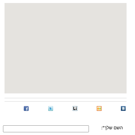
השם שלך*: