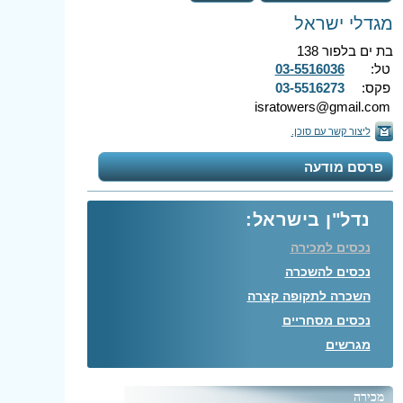
מגדלי ישראל
בת ים בלפור 138
טל:
03-5516036
פקס:
03-5516273
isratowers@gmail.com
ליצור קשר עם סוכן.
פרסם מודעה
נדל"ן בישראל:
נכסים למכירה
נכסים להשכרה
השכרה לתקופה קצרה
נכסים מסחריים
מגרשים
מכירה