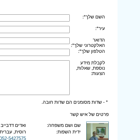
השם שלך*:
עיר*:
הדואר
האלקטרוני שלך*:
הטלפון שלך*:
לקבלת מידע
נוספת, שאלות,
הצעות:
* - שדות מסומנים הם שדות חובה.
פרטים של איש קשר
שם ושם משפחה:
ואדים דדבייב
ידית השפות:
רוסית, עברית,
052-5427575