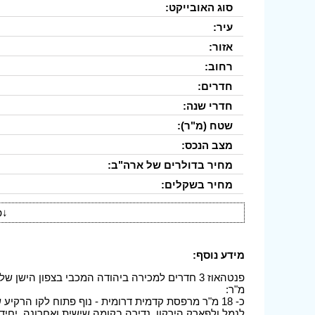
סוג האובייקט:
עיר:
אזור:
רחוב:
חדרים:
חדרי שנה:
שטח (מ"ר):
מצב הנכס:
מחיר בדולרים של ארה"ב:
מחיר בשקלים:
↓
פ
מידע נוסף:
מ"ר: