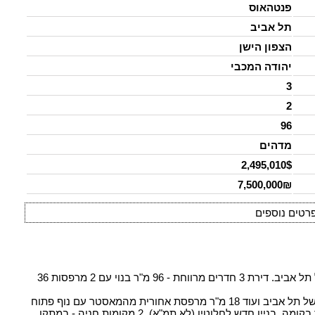
פנטהאוס
תל אביב
הצפון הישן
יהודה המכבי
3
2
96
מדהים
2,495,010$
7,500,000₪
רטים נוספים
פנטהאוז 3 חדרים למכירה ביהודה המכבי בצפון הישן של תל אביב. דירת 3 חדרים מרווחת - 96 מ"ר בנוי עם 2 מרפסות 36
כ- 18 מ"ר מרפסת קדמית דרומית - נוף פתוח לקו הרקיע של תל אביב ועוד 18 מ"ר מרפסת אחורית מהמאסטר עם נוף פתוח
לנמל ולפארק הירקון. נדירה בקומה שישית ואחרונה, יחיד בקומה. בניין חדש לחלוטין (לא תמ"א). 2 מקומות חניה - במתקן