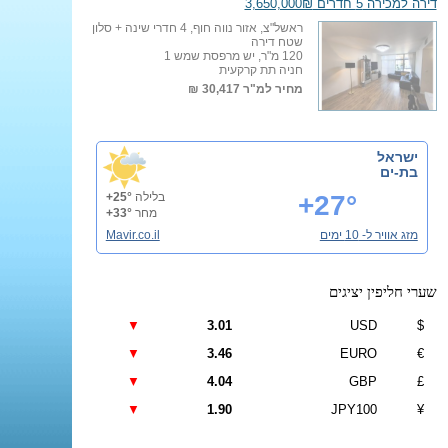
דירה למכירה 5 חדרים 3,650,000₪
ראשל"צ, אזור נווה חוף, 4 חדרי שינה + סלון
שטח דירה
120 מ"ר, יש מרפסת שמש 1
חניה תת קרקעית
מחיר למ"ר
30,417 ₪
ישראל
בת-ים
+27°
בלילה
+25°
מחר
+33°
מזג אוויר ל- 10 ימים
Mavir.co.il
שערי חליפין יציגים
▼
3.01
USD
$
▼
3.46
EURO
€
▼
4.04
GBP
£
▼
1.90
JPY100
¥