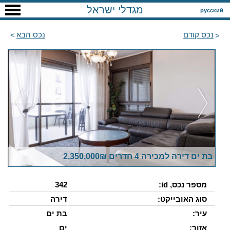
מגדלי ישראל
русский
נכס קודם
נכס הבא
בת ים דירה למכירה 4 חדרים 2,350,000₪
מספר נכס, id:
342
סוג האובייקט:
דירה
עיר:
בת ים
אזור:
ים