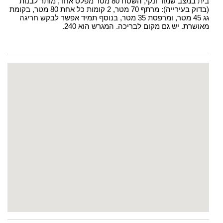
בית במצב שמור ונקי, השטח 80 מטר מפלס אחד, מותר לבנות
(בדוק בעירייה): מרתף 70 מטר, 2 קומות כל אחת 80 מטר, בקומת
גג 45 מטר, ומרפסת 35 מטר, בנוסף תמיד אפשר לבקש חריגה
מאושרת. יש גם מקום לבריכה. המגרש הוא 240.