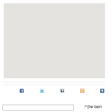
השם שלך*: