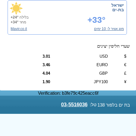
ישראל
בת-ים
+33°
בלילה
+24°
מחר
+34°
מזג אוויר ל- 10 ימים
Mavir.co.il
שערי חליפין יציגים
3.01
USD
$
3.46
EURO
€
4.04
GBP
£
1.90
JPY100
¥
Verification: b3fe79c425eacc6f
03-5516036
טל:
בת ים בלפור 138