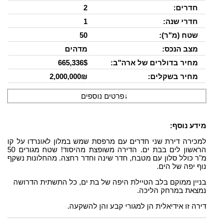
חדרים:
2
חדרי שנה:
1
שטח (מ"ר):
50
מצב הנכס:
מדהים
מחיר בדולרים של ארה"ב:
665,336$
מחיר בשקלים:
2,000,000₪
↓
פרטים נוספים
מידע נוסף:
למכירה דירת שני חדרים עם מרפסת שמש במלון לאונרדו על קו
הראשון לים בבת ים. הדירה משופצת מהיסוד! שטח מגורים 50
מ"ר כולל סלון עם מטבח, חדר שינה וחדר רחצה. מהחלונות נשקף
נוף יפה של הים.
בניין ממוקם בלב הטיילת היפה של בת ים, כל התשתית הדרושה
נמצאת במרחק הליכה.
דירה זו אידיאלית הן למגורי קבע והן להשקעה.