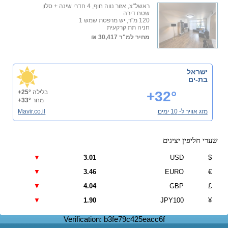
ראשל"צ, אזור נווה חוף, 4 חדרי שינה + סלון
שטח דירה
120 מ"ר, יש מרפסת שמש 1
חניה תת קרקעית
מחיר למ"ר
30,417 ₪
ישראל
בת-ים
+32°
בלילה
+25°
מחר
+33°
מזג אוויר ל- 10 ימים
Mavir.co.il
שערי חליפין יציגים
▼
3.01
USD
$
▼
3.46
EURO
€
▼
4.04
GBP
£
▼
1.90
JPY100
¥
Verification: b3fe79c425eacc6f