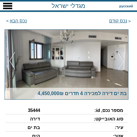
מגדלי ישראל
русский
נכס קודם
נכס הבא
בת ים דירה למכירה 4 חדרים 4,450,000₪
מספר נכס, id:
35444
סוג האובייקט:
דירה
עיר:
בת ים
אזור:
הים