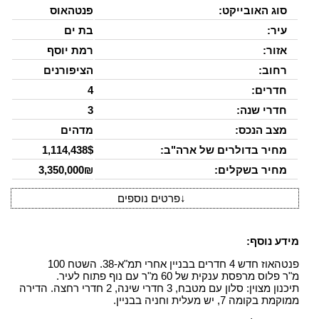
סוג האובייקט:
פנטהאוס
עיר:
בת ים
אזור:
רמת יוסף
רחוב:
הציפורנים
חדרים:
4
חדרי שנה:
3
מצב הנכס:
מדהים
מחיר בדולרים של ארה"ב:
1,114,438$
מחיר בשקלים:
3,350,000₪
↓
פרטים נוספים
מידע נוסף:
פנטהאוז חדש 4 חדרים בבניין אחרי תמ"א-38. השטח 100
מ"ר פלוס מרפסת ענקית של 60 מ"ר עם נוף פתוח לעיר.
תיכנון מצוין: סלון עם מטבח, 3 חדרי שינה, 2 חדרי רחצה. הדירה
ממוקמת בקומה 7, יש מעלית וחניה בבניין.