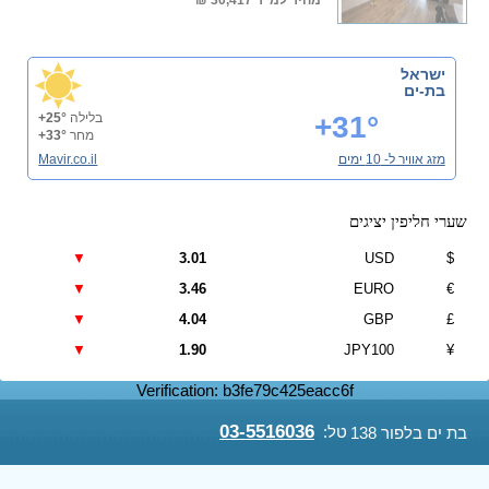
מחיר למ"ר
30,417 ₪
ישראל
בת-ים
+31°
בלילה
+25°
מחר
+33°
מזג אוויר ל- 10 ימים
Mavir.co.il
שערי חליפין יציגים
▼
3.01
USD
$
▼
3.46
EURO
€
▼
4.04
GBP
£
▼
1.90
JPY100
¥
Verification: b3fe79c425eacc6f
03-5516036
טל:
בת ים בלפור 138