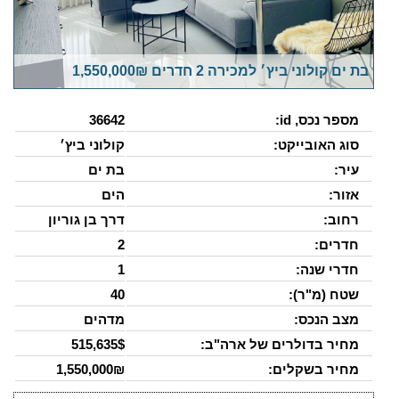
בת ים קולוני ביץ׳ למכירה 2 חדרים 1,550,000₪
מספר נכס, id:
36642
סוג האובייקט:
קולוני ביץ׳
עיר:
בת ים
אזור:
הים
רחוב:
דרך בן גוריון
חדרים:
2
חדרי שנה:
1
שטח (מ"ר):
40
מצב הנכס:
מדהים
מחיר בדולרים של ארה"ב:
515,635$
מחיר בשקלים:
1,550,000₪