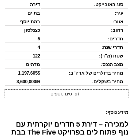
סוג האובייקט:
דירה
עיר:
בת ים
אזור:
רמת יוסף
רחוב:
כצנלסון
חדרים:
5
חדרי שנה:
4
שטח (מ"ר):
122
מצב הנכס:
מדהים
מחיר בדולרים של ארה"ב:
1,197,605$
מחיר בשקלים:
3,600,000₪
↓
פרטים נוספים
מידע נוסף:
למכירה – דירת 5 חדרים יוקרתית עם
נוף פתוח לים בפרויקט The Five בבת