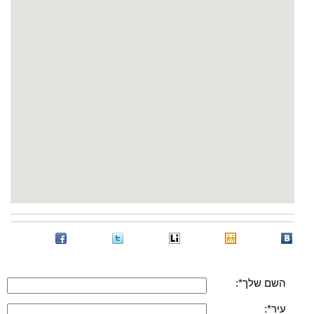
השם שלך*:
עיר*: