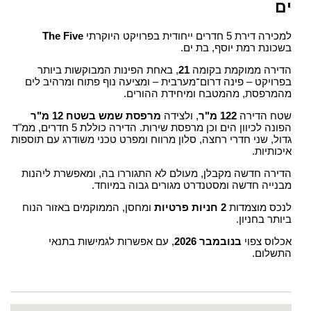
ים
למכירה דירת 5 חדרים ייחודית בפרויקט היוקרתי
The Five
בשכונת רמת יוסף, בת ים.
הדירה ממוקמת בקומה
21
, באחת הפינות המבוקשות ביותר
בפרויקט – פינה דרום־מערבית – ומציעה נוף פתוח ומרהיב לים
מהמרפסת, מהמטבח ומיחידת ההורים.
שטח הדירה
122 מ"ר
, ולצידה
מרפסת שמש בשטח 12 מ"ר
הפונה לכיוון הים וכן מרפסת שירות. הדירה כוללת 5 חדרים, ממ"ד
גדול, שני חדרי רחצה, סלון מרווח ומפרט טכני משודרג עם תוספות
איכותיות.
הדירה חדשה מקבלן, מעולם לא התגוררו בה, ומאפשרת ליהנות
מבנייה חדשה ומסטנדרט מגורים גבוה במיוחד.
לנכס מוצמדות
2 חניות פרטיות
ומחסן, הממוקמים באזור הנוח
ביותר בחניון.
אכלוס צפוי
בנובמבר 2026
, עם אפשרות לגמישות בתנאי
התשלום.