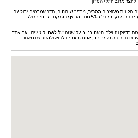
 לחצר מרוב חלקי הסלון.
 מרווחים וגדולים עם חלונות מעוצבים מסביב, מספר שירותים, חדר אמבטיה גדול עם
וג'קוזי מפואר .. עולים עוד 5 מדרגות ומקבלים חדר הורים (מסטר) ענקי בגודל כ-50 מטר מרוצף בפרקט יוקרתי הכולל
שטח בדיוק והווילה הזאת בנויה על שטח של לשתי קוטג'ים.. אם אתם
יכות חיים ברמה גבוהה, אתם מוזמנים לבוא ולהתרשם מאחד
.