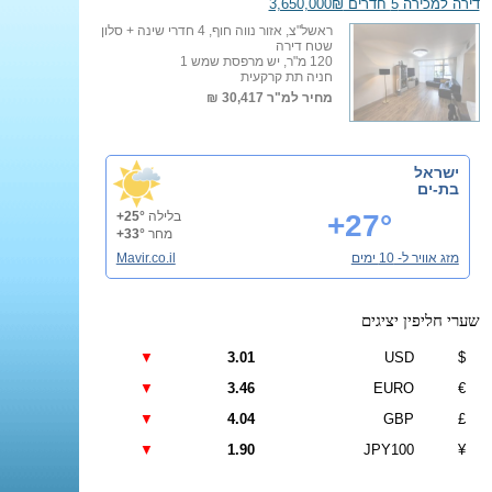
דירה למכירה 5 חדרים 3,650,000₪
ראשל"צ, אזור נווה חוף, 4 חדרי שינה + סלון
שטח דירה
120 מ"ר, יש מרפסת שמש 1
חניה תת קרקעית
מחיר למ"ר
30,417 ₪
ישראל
בת-ים
+27°
בלילה
+25°
מחר
+33°
מזג אוויר ל- 10 ימים
Mavir.co.il
שערי חליפין יציגים
▼
3.01
USD
$
▼
3.46
EURO
€
▼
4.04
GBP
£
▼
1.90
JPY100
¥