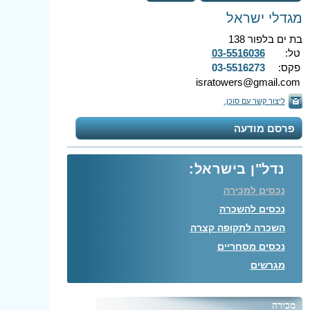
מגדלי ישראל
בת ים בלפור 138
טל:
03-5516036
פקס:
03-5516273
isratowers@gmail.com
ליצור קשר עם סוכן.
פרסם מודעה
נדל"ן בישראל:
נכסים למכירה
נכסים להשכרה
השכרה לתקופה קצרה
נכסים מסחריים
מגרשים
מכירה