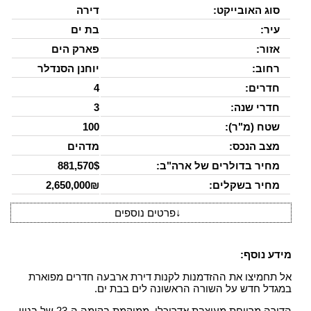
סוג האובייקט:
דירה
עיר:
בת ים
אזור:
פארק הים
רחוב:
יוחנן הסנדלר
חדרים:
4
חדרי שנה:
3
שטח (מ"ר):
100
מצב הנכס:
מדהים
מחיר בדולרים של ארה"ב:
881,570$
מחיר בשקלים:
2,650,000₪
↓
פרטים נוספים
מידע נוסף:
אל תחמיצו את ההזדמנות לקנות דירת ארבעה חדרים מפוארת
במגדל חדש על השורה הראשונה לים בבת ים.
הדירה מרווחת מעוצבת אדריכלי, ממוקמת בקומה ה-23 של בניין