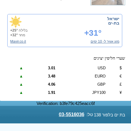
ישראל
בת-ים
+31°
בלילה
+25°
מחר
+32°
מזג אוויר ל- 10 ימים
Mavir.co.il
שערי חליפין יציגים
▲
3.01
USD
$
▲
3.48
EURO
€
▲
4.06
GBP
£
▲
1.91
JPY100
¥
Verification: b3fe79c425eacc6f
03-5516036
טל:
בת ים בלפור 138