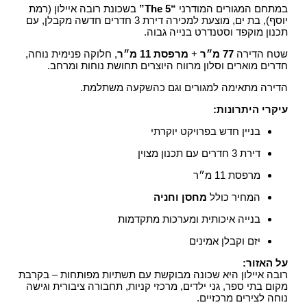
במתחם המגורים המודרני
“The 5”
בשכונת רובה איילון (רמת
יוסף), בת ים, מוצעת למכירה דירת 3 חדרים חדשה מקבלן, עם
תכנון מוקפד וסטנדרט בנייה גבוה.
שטח הדירה
77 מ״ר
+
מרפסת 11 מ״ר
, חלוקה פנימית נוחה,
חדרים מוארים וסלון מרווח היוצרים תחושת נוחות ומרחב.
הדירה מתאימה למגורים וגם כהשקעה משתלמת.
עיקרי היתרונות:
בניין חדש בפרויקט יוקרתי
דירת 3 חדרים עם תכנון מצוין
מרפסת 11 מ״ר
המחיר כולל
מחסן וחניה
בנייה איכותית ומערכות מתקדמות
יזם וקבלן אמינים
על האזור:
רובה איילון היא שכונה מבוקשת עם תשתיות מפותחות – בקרבת
מקום בתי ספר, גני ילדים, מרכזי קניות, תחבורה ציבורית וגישה
נוחה לצירים מרכזיים.