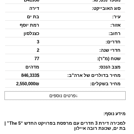
סוג האובייקט:
דירה
עיר:
בת ים
אזור:
רמת יוסף
רחוב:
כצנלסון
חדרים:
3
חדרי שנה:
2
שטח (מ"ר):
77
מצב הנכס:
מדהים
מחיר בדולרים של ארה"ב:
846,333$
מחיר בשקלים:
2,550,000₪
↓
פרטים נוספים
מידע נוסף:
למכירה דירת 3 חדרים עם מרפסת בפרויקט החדש “The 5” |
בת ים, שכונת רובה איילון