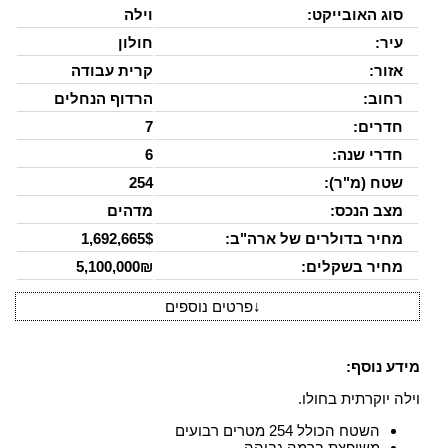
סוג האובייקט:
וילה
עיר:
חולון
אזור:
קרית עבודה
רחוב:
הרדוף הנחלים
חדרים:
7
חדרי שנה:
6
שטח (מ"ר):
254
מצב הנכס:
מדהים
מחיר בדולרים של ארה"ב:
1,692,665$
מחיר בשקלים:
5,100,000₪
↓
פרטים נוספים
מידע נוסף:
וילה יוקרתית בחולו.
השטח הכולל 254 מטרים רבועים
משופצת ברמה גבוהה