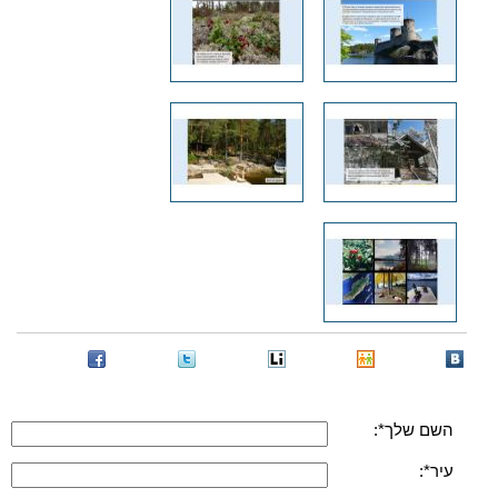
השם שלך*:
עיר*: