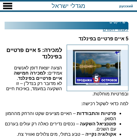
מגדלי ישראל
русский
פרויקטים
לעמוד הקודם
5 איים פרטיים בפינלנד
למכירה: 5 איים פרטיים
בפינלנד
הצעה יוצאת דופן לאנשים
אמידים:
למכירה חמישה
איים פרטיים בפינלנד
.
לא מדובר רק בנדל"ן – זו
השקעה במעמד, באיכות חיים
ובפרטיות מוחלטת.
למה כדאי לשקול רכישה:
פרטיות והתבודדות
– האיים מציעים שקט והרחק מההמון
הסואן.
פוטנציאל השקעה
– נכסים נדירים כאלה רק עולים בערכם
עם השנים.
אקולוגיה נקייה
– טבע בתולי, מים צלולים ואוויר צח.