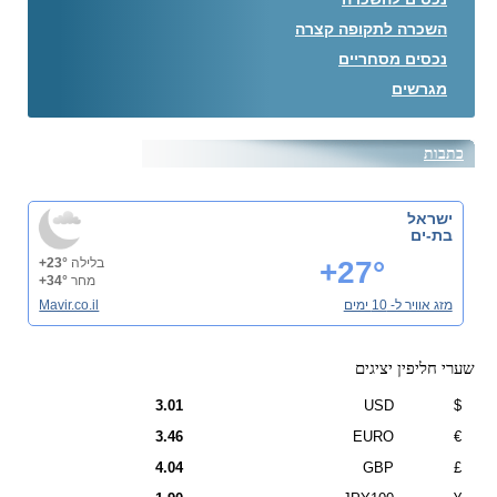
השכרה לתקופה קצרה
נכסים מסחריים
מגרשים
כתבות
ישראל
בת-ים
+27°
בלילה
+23°
מחר
+34°
מזג אוויר ל- 10 ימים
Mavir.co.il
שערי חליפין יציגים
3.01
USD
$
3.46
EURO
€
4.04
GBP
£