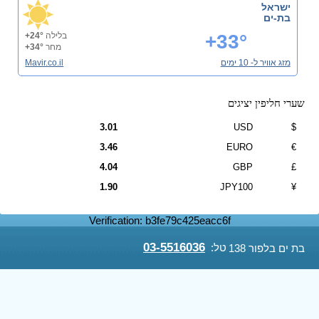
ישראל
בת-ים
+33°
בלילה
+24°
מחר
+34°
מזג אוויר ל- 10 ימים
Mavir.co.il
שערי חליפין יציגים
3.01
USD
$
3.46
EURO
€
4.04
GBP
£
1.90
JPY100
¥
Verification: b3fe79c425eacc6f
03-5516036
טל:
בת ים בלפור 138