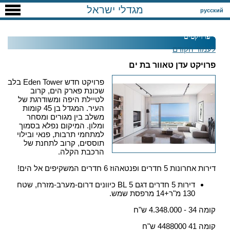
מגדלי ישראל
русский
פרויקטים
לעמוד הקודם
פרויקט עדן טאוור בת ים
פרויקט חדש Eden Tower בלב
שכונת פארק הים, קרוב
לטיילת היפה ומשודרגת של
העיר. המגדל בן 45 קומות
משלב בין מגורים ומסחר
ומלון. המיקום נפלא בסמוך
למתחמי תרבות, פנאי ובילוי
תוססים, קרוב לתחנת של
הרכבת הקלה.
דירות אחרונות 5 חדרים ופנטאהוז 6 חדרים המשקיפים אל הים!
דירות 5 חדרים דגם 5 BL כיוונים דרום-מערב-מזרח, שטח
130 מ"ר+14 מרפסת שמש.
קומה 34 - 4.348.000 ש"ח
קומה 41 4488000 ש"ח