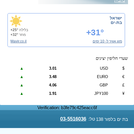
כתבות
ישראל
בת-ים
+31°
בלילה
+25°
מחר
+32°
מזג אוויר ל- 10 ימים
Mavir.co.il
שערי חליפין יציגים
▲
3.01
USD
$
▲
3.48
EURO
€
▲
4.06
GBP
£
▲
1.91
JPY100
¥
Verification: b3fe79c425eacc6f
03-5516036
טל:
בת ים בלפור 138