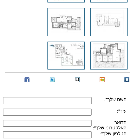
השם שלך*:
עיר*:
הדואר
האלקטרוני שלך*:
הטלפון שלך*: