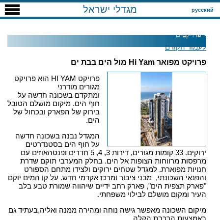
מגדלי ישראל
русский
פרויקטים
לעמוד הקודם
פרויקט מפואר Hi Yam מול הים בבת ים
פרויקט HI YAM הוא פרויקט
מגורים מודרני
ומתקדם בשכונה חדשה על
חוף הים. מיקום מושלם הטובל
בירוק של הפארק ובכחול של
הים.
המגדל נבנה בשכונה חדשה
על חוף הים בסטנדרטים
ירוקים. 33 קומות מגורים, דירות 3, 4, 5 חדרים ופנטהאוזים עם
מרפסות מרווחות הצופות אל הים. בחלק המערבי תוקם שדרת
חנויות מפוארת. למגדל שטחים ירוקים ולצידו מתחם הספורט
והפנאי השכונתי, מבני ציבור ומרכז אקדמי חדש. על קו המים יוקם
"פארק תצפית הים", פארק רחב ידיים שיהווה שמורת טבע בלב
העיר ומקום מושלם לבילוי משפחתי.
מיקום השכונה מאפשר גישה נוחה ומהירה ממנה ואליה,בעתיד גם
באמצעות הרכבת הקלה.