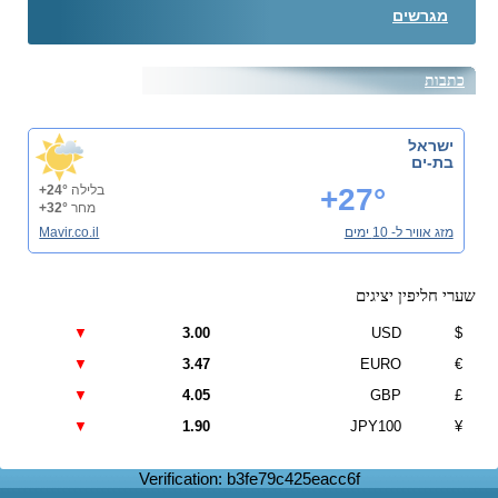
מגרשים
כתבות
ישראל
בת-ים
+27°
בלילה
+24°
מחר
+32°
מזג אוויר ל- 10 ימים
Mavir.co.il
שערי חליפין יציגים
▼
3.00
USD
$
▼
3.47
EURO
€
▼
4.05
GBP
£
▼
1.90
JPY100
¥
Verification: b3fe79c425eacc6f