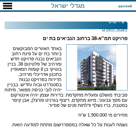
מגדלי ישראל
русский
פרויקטים
לעמוד הקודם
פרויקט תמ"א-38 ברחוב הנביאים בת ים
באחד האזורים המבוקשים
ביותר בת ים על פינת רחוב
הנביאים נבנה פרויקט חדש
ומרהיב של פלטינום 38. בניין
בוטיקי בן 8 קומות המאופיין
בתכנון אדריכלי מרהיב,
הדירות בפרויקט נבנות
בסטנדרט גבוה וחדיש. בבניין
יהיה לובי כניסה מפואר, פיתוח
סביבתי מושלם ומעלית מתקדמת. בדירות עצמן יהיה אינטרקום
עם מסך צבעוני, מיזוג מתקדם, ריצוף בגרניט פורצלן, אבן קיסר
במטבח, ברז נשלף ודלתות פנים של פנדור.
מחירים מי 1.900.000 ש"ח
נשמח לענות על כל שאלה במספררשום מתחת למודעה הזאת.