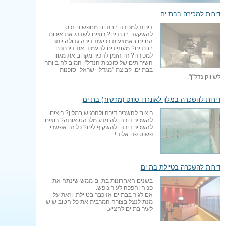
דירות למכירה בבת ים
דירות למכירה בבת ים מחפשים נכס
להשקעה בבת ים? רוצים לשדרג את איכות
החיים באמצעות רכישת דירה גדולה יותר
בבת ים? מעוניינים להעמיד את דירתכם
למכירה? זה הזמן להכיר מקרוב את מגוון
השירותים של סוכנות הנדל"ן המובילה ביותר
בבת ים, קבוצת "מגדלי ישראל- סוכנות
לשיווק נדל"ן".
דירות להשכרה במלון לאונרדו סוויט (מרקיור) בת ים
רוצים להשכיר דירה ולהרגיש במלון? רוצים
להשכיר דירה ולהימנע מלרהט אותה? רוצים
להשכיר דירה ולהשקיף לים? כל זה אפשרי,
פשוט פנו אלינו!
דירות להשכרה בטיילת בת ים
בשנים האחרונות בת ים ממש שינתה את
פניה והפכה לעיר נופש.
אם לגור בבת ים אז כבר בטיילת, וזאת על
מנת לנצל בצורה המרבית את כל הטוב שיש
לעיר בת ים להציע.