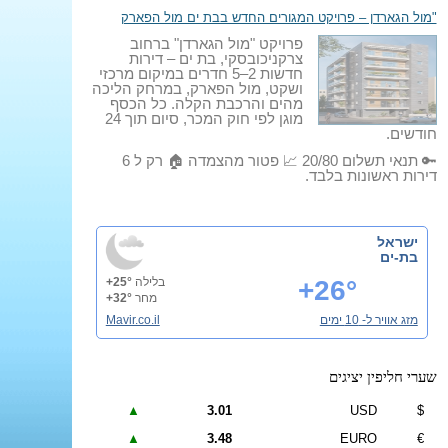
"מול הגארדן – פרויקט המגורים החדש בבת ים מול הפארק
פרויקט "מול הגארדן" ברחוב
צרקניכובסקי, בת ים – דירות
חדשות 2–5 חדרים במיקום מרכזי
ושקט, מול הפארק, במרחק הליכה
מהים והרכבת הקלה. כל הכסף
מוגן לפי חוק המכר, סיום תוך 24
חודשים.
🔑 תנאי תשלום 20/80 📈 פטור מהצמדה 🏠 רק ל 6
דירות ראשונות בלבד.
ישראל
בת-ים
+26°
בלילה
+25°
מחר
+32°
מזג אוויר ל- 10 ימים
Mavir.co.il
שערי חליפין יציגים
▲
3.01
USD
$
▲
3.48
EURO
€