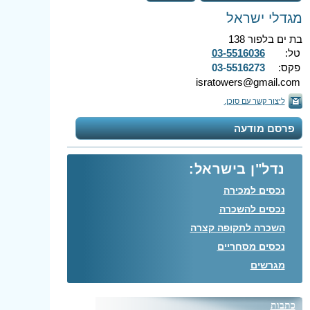
מגדלי ישראל
בת ים בלפור 138
טל:
03-5516036
פקס:
03-5516273
isratowers@gmail.com
ליצור קשר עם סוכן.
פרסם מודעה
נדל"ן בישראל:
נכסים למכירה
נכסים להשכרה
השכרה לתקופה קצרה
נכסים מסחריים
מגרשים
כתבות