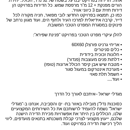
אחת. הדירות בפרויקט יבנו על בשטח של 92 מ"ר, הכולל: יחידת
הורים מפנקת + 12 מ"ר מרפסת שמש. כל הדירות בפרויקט הן
דירות חזית עם 3 כיווני אוויר.
כמו כן, תמצאו בפרויקט החדש: לובי מפואר, חניה מקורה לכל
דייר, קרבה אידיאלית למרכז העיר ולחוף הים, ועוד מגוון נרחב של
פינוקים במסגרת המפרט הטכני המשובח.
להלן עיקרי מפרט הטכני בפרויקט "פנינת שפירא":
• אריחי גרניט פורצלן 60X60
• כלים סניטרים
• חלונות זכוכית בידודית
• דלתות פנים מעוצבות (פנדור)
• מטבח שיש אבן קיסר הכולל ארונות (טופז)
• מערכת אינטרקום במעגל סגור
• חשמל תלת פאזי
• ועוד....
מגדלי ישראל –איתכם לאורך כל הדרך
כסוכנות נדל"ן מובילה באזור בת- ים והסביבה, אנחנו ב-"מגדלי
ישראל" נשמח להעמיד לרשותכם את כל השירותים המקצועיים
שלנו, הכוללים בין היתר את אפשרויות מכירת הדירה הישנה
שלכם, ייעוץ מקצועי לצרכי קבלת משכנתא בתנאים מועדפים, ליווי
הליך רכישת הדירה בפרויקט ועוד.