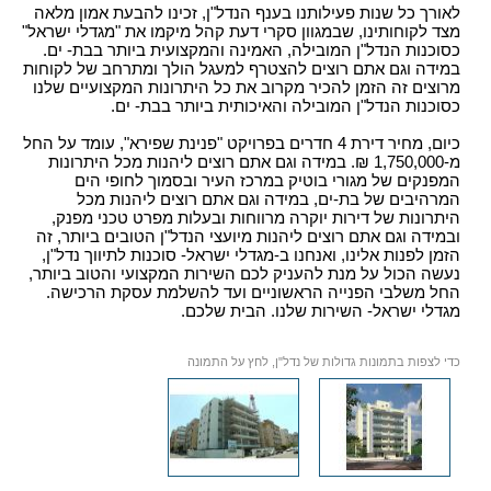
לאורך כל שנות פעילותנו בענף הנדל"ן, זכינו להבעת אמון מלאה
מצד לקוחותינו, שבמגוון סקרי דעת קהל מיקמו את "מגדלי ישראל"
כסוכנות הנדל"ן המובילה, האמינה והמקצועית ביותר בבת- ים.
במידה וגם אתם רוצים להצטרף למעגל הולך ומתרחב של לקוחות
מרוצים זה הזמן להכיר מקרוב את כל היתרונות המקצועיים שלנו
כסוכנות הנדל"ן המובילה והאיכותית ביותר בבת- ים.
כיום, מחיר דירת 4 חדרים בפרויקט "פנינת שפירא", עומד על החל
מ-1,750,000 ₪. במידה וגם אתם רוצים ליהנות מכל היתרונות
המפנקים של מגורי בוטיק במרכז העיר ובסמוך לחופי הים
המרהיבים של בת-ים, במידה וגם אתם רוצים ליהנות מכל
היתרונות של דירות יוקרה מרווחות ובעלות מפרט טכני מפנק,
ובמידה וגם אתם רוצים ליהנות מיועצי הנדל"ן הטובים ביותר, זה
הזמן לפנות אלינו, ואנחנו ב-מגדלי ישראל- סוכנות לתיווך נדל"ן,
נעשה הכול על מנת להעניק לכם השירות המקצועי והטוב ביותר,
החל משלבי הפנייה הראשוניים ועד להשלמת עסקת הרכישה.
מגדלי ישראל- השירות שלנו. הבית שלכם.
כדי לצפות בתמונות גדולות של נדל"ן, לחץ על התמונה