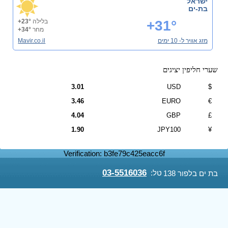
ישראל
בת-ים
+31°
בלילה
+23°
מחר
+34°
מזג אוויר ל- 10 ימים
Mavir.co.il
שערי חליפין יציגים
3.01
USD
$
3.46
EURO
€
4.04
GBP
£
1.90
JPY100
¥
Verification: b3fe79c425eacc6f
03-5516036
טל:
בת ים בלפור 138