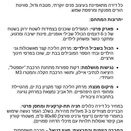
כל דירה מתאפיינת בעיצוב פנים יוקרתי, מטבח גדול, סוויטת
הורים מפנקת ומרפסת שמש
.
יתרונות המתחם:
פארק פרטי:
המגדלים שוכנים בצמידות לשטח ירוק בשטח
של כ-6 דונמים הכולל שבילי אופניים, פינות ישיבה ומרגוע,
ומתקני כושר ומשחק לילדים
.
הכול בשביל הילדים:
מרחק הליכה קצר מאשכולות גני
הילדים ובתי הספר המובילים בבת ים, שזכו בפרסי חינוך
ארציים
.
נגישות מושלמת:
דקות ספורות מתחנת הרכבת "יוספטל",
היציאה לנתיבי איילון, ותוואי הרכבת הקלה והמטרו M3
העתידי
.
מיקום מנצח:
מרחק הליכה קצר מקניון בת ים, מהטיילת
ומחופי הים היפהפיים
. תל אביב נמצאת במרחק נגיעה
בתחבורה ציבורית
.
במחיר כל דירה כלולים
חניה תת-קרקעית ומחסן פרטי
.
הבניינים מצוידים ב-3 מעליות מהירות
. בשלב הגמר נעשה שימוש
בחומרי פרימיום (ריצוף גרניט פורצלן 80x80 ס"מ, משטחי קוורץ
אבן קיסר ואסלות תלויות עם מיכלי הדחה סמויים)
.
החברה היזמית והמבצעת:
מעוז דניאל
– חברה משפחתית