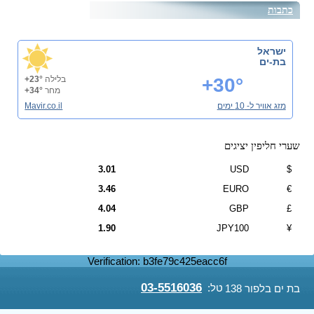
כתבות
ישראל
בת-ים
+30°
בלילה
+23°
מחר
+34°
מזג אוויר ל- 10 ימים
Mavir.co.il
שערי חליפין יציגים
3.01
USD
$
3.46
EURO
€
4.04
GBP
£
1.90
JPY100
¥
Verification: b3fe79c425eacc6f
03-5516036
טל:
בת ים בלפור 138