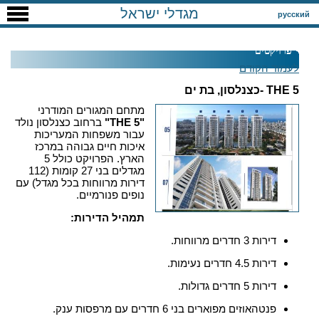
מגדלי ישראל
русский
פרויקטים
לעמוד הקודם
THE 5 -כצנלסון, בת ים
מתחם המגורים המודרני
"THE 5"
ברחוב כצנלסון נולד
עבור משפחות המעריכות
איכות חיים גבוהה במרכז
הארץ
. הפרויקט כולל 5
מגדלים בני 27 קומות (112
דירות מרווחות בכל מגדל) עם
נופים פנורמיים
.
תמהיל הדירות:
דירות 3 חדרים מרווחות
.
דירות 4.5 חדרים נעימות
.
דירות 5 חדרים גדולות
.
פנטהאוזים מפוארים בני 6 חדרים עם מרפסות ענק
.