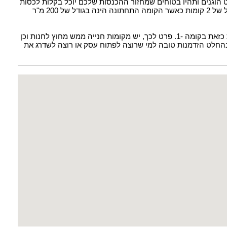
הוגנים ותהיו בטוחים שמחזור ההכנסות שלכם יוכל בקלות לכסות
את ההוצאות על שכירות החנות. החנות עצמה הינה בגודל של 2 קומות כאשר הקומה התחתונה הינה בגודל של 200 מ"ר
אם יש עניין בשטח אחסון בחנות של 300 מ"ר יש אפשרות כזאת בקומה -1. פרט לכך, יש מקומות חנייה ממש מחוץ לחנות וכן
 בהחלט הזדמנות טובה למי שרוצה לפתוח עסק או רוצה לשדרג את