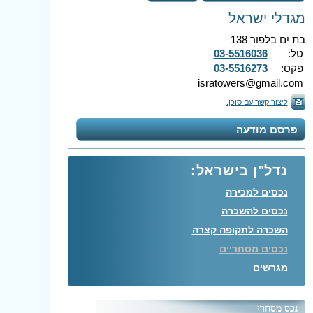
מגדלי ישראל
בת ים בלפור 138
טל:
03-5516036
פקס:
03-5516273
isratowers@gmail.com
ליצור קשר עם סוכן.
פרסם מודעה
נדל"ן בישראל:
נכסים למכירה
נכסים להשכרה
השכרה לתקופה קצרה
נכסים מסחריים
מגרשים
נכס מסחרי