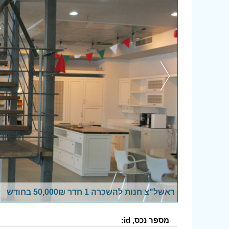
ראשל"צ חנות להשכרה 1 חדר 50,000₪ בחודש
מספר נכס, id: