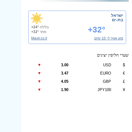
ישראל
בת-ים
+32°
בלילה
+24°
מחר
+32°
מזג אוויר ל- 10 ימים
Mavir.co.il
שערי חליפין יציגים
▼
3.00
USD
$
▼
3.47
EURO
€
▼
4.05
GBP
£
▼
1.90
JPY100
¥